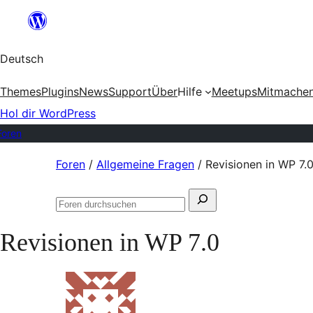
Zum
Inhalt
Deutsch
springen
Themes
Plugins
News
Support
Über
Hilfe
Meetups
Mitmache
Hol dir WordPress
Foren
Zum
Foren
/
Allgemeine Fragen
/
Revisionen in WP 7.
Inhalt
Suchen
springen
Foren
nach:
durchsuchen
Revisionen in WP 7.0