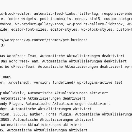
ts-block-editor, automatic-feed-links, title-tag, responsive-embe
le, footer-widgets, post-thumbnails, menus, html5, custom-backgro
mmerce, wc-product-gallery-zoom, wc-product-gallery-lightbox, wc-
wide, editor-font-sizes, editor-styles, wp-block-styles, custom-
s/wordpress/wp-content/themes/pet-business

3)

Das WordPress-Team, Automatische Aktualisierungen deaktiviert

 Das WordPress-Team, Automatische Aktualisierungen deaktiviert

as WordPress-Team, Automatische Aktualisierungen deaktiviert wp-m
IONOS

or: (undefined), version: (undefined) wp-plugins-active (20)

inkollektiv, Automatische Aktualisierungen aktiviert

Automatische Aktualisierungen deaktiviert

ndy Fragen, Automatische Aktualisierungen deaktiviert

hyt, Automatische Aktualisierungen aktiviert

rsion: 3.6.51, author: Fonts Plugin, Automatische Aktualisierunge
ONOS, Automatische Aktualisierungen aktiviert

Automatische Aktualisierungen aktiviert

S, Automatische Aktualisierungen aktiviert
