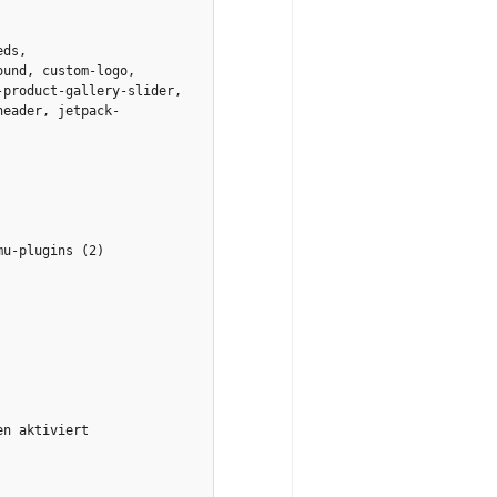
ds, 
und, custom-logo, 
product-gallery-slider, 
header, jetpack-
u-plugins (2)

n aktiviert
