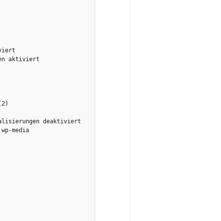
iert

n aktiviert

2)

lisierungen deaktiviert

wp-media
