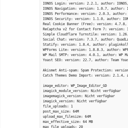
IONOS Login: version: 2.2.1, author: IONOS,
IONOS Navigation: version: 1.0.7, author: I
IONOS Performance: version: 2.0.3, author: 
IONOS Security: version: 1.1.0, author: ION
Real Cookie Banner (Free): version: 4.7.8,
ReCaptcha v2 for Contact Form 7: version: 
Simple Cloudflare Turnstile: version: 1.26
Social Chat: version: 7.3.7, author: QuadLa
Statify: version: 1.8.4, author: pluginkoll
WPForms Lite: version: 1.8.8.3, author: WPF
WP Mail SMTP: version: 4.0.1, author: WP Ma
Yoast SEO: version: 22.7, author: Team Yoa
Akismet Anti-spam: Spam Protection: versio
Catch Themes Demo Import: version: 2.1.4, 
image_editor: WP_Image_Editor_GD

imagick_module_version: Nicht verfügbar

imagemagick_version: Nicht verfügbar

imagick_version: Nicht verfügbar

file_uploads: 1

post_max_size: 64M

upload_max_filesize: 64M

max_effective_size: 64 MB

max_file_uploads: 20
