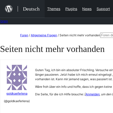
Zum
Deutsch
Themes
Plugins
News
Support
Inhalt
springen
Foren
Zum
Suche
Foren
/
Allgemeine Fragen
/
Seiten nicht mehr vorhanden
Inhalt
nach:
Seiten nicht mehr vorhanden
springen
Guten Tag, ich bin ein absoluter Frischling. Versuche ei
länger pausieren. Jetzt habe ich mich erneut eingelogt 
vorhanden ist. Kann mir jemand sagen, was passiert ist.
Wäre froh über ein Info und hoffe, dass ich gegen keine
goldkaeferlena
Die Seite, für die ich Hilfe brauche:
[
Anmelden
, um den 
(@goldkaeferlena)