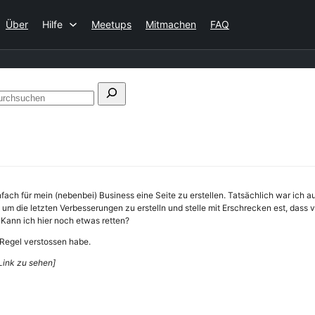
Über
Hilfe
Meetups
Mitmachen
FAQ
n
Foren
durchsuchen
nfach für mein (nebenbei) Business eine Seite zu erstellen. Tatsächlich war ich au
, um die letzten Verbesserungen zu erstelln und stelle mit Erschrecken est, dass 
 Kann ich hier noch etwas retten?
 Regel verstossen habe.
Link zu sehen]