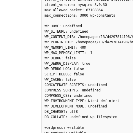
client_version: mysqlnd 8.0.30

max_allowed_packet: 67108864

max_connections: 3000 wp-constants

WP_HOME: undefined

WP_SITEURL: undefined

WP_CONTENT_DIR: /homepages/13/d4297814198/h
WP_PLUGIN_DIR: /homepages/13/d4297814198/ht
WP_MEMORY_LIMIT: 40M

WP_MAX_MEMORY_LIMIT: -1

WP_DEBUG: false

WP_DEBUG_DISPLAY: true

WP_DEBUG_LOG: false

SCRIPT_DEBUG: false

WP_CACHE: false

CONCATENATE_SCRIPTS: undefined

COMPRESS_SCRIPTS: undefined

COMPRESS_CSS: undefined

WP_ENVIRONMENT_TYPE: Nicht definiert

WP_DEVELOPMENT_MODE: undefined

DB_CHARSET: utf8

DB_COLLATE: undefined wp-filesystem

wordpress: writable

wp-content: writable
