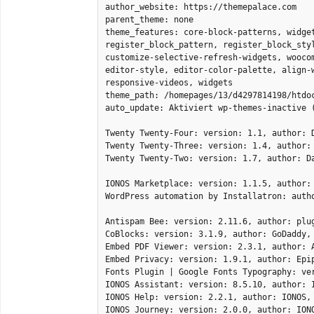
author_website: https://themepalace.com

parent_theme: none

theme_features: core-block-patterns, widge
register_block_pattern, register_block_sty
customize-selective-refresh-widgets, wooco
editor-style, editor-color-palette, align-
responsive-videos, widgets

theme_path: /homepages/13/d4297814198/htdoc
auto_update: Aktiviert wp-themes-inactive (
Twenty Twenty-Four: version: 1.1, author: 
Twenty Twenty-Three: version: 1.4, author:
Twenty Twenty-Two: version: 1.7, author: D
IONOS Marketplace: version: 1.1.5, author: 
WordPress automation by Installatron: auth
Antispam Bee: version: 2.11.6, author: plug
CoBlocks: version: 3.1.9, author: GoDaddy, 
Embed PDF Viewer: version: 2.3.1, author: A
Embed Privacy: version: 1.9.1, author: Epip
Fonts Plugin | Google Fonts Typography: ve
IONOS Assistant: version: 8.5.10, author: I
IONOS Help: version: 2.2.1, author: IONOS, 
IONOS Journey: version: 2.0.0, author: IONO