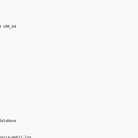
 x86_64

atabase

aria~deb11-log
