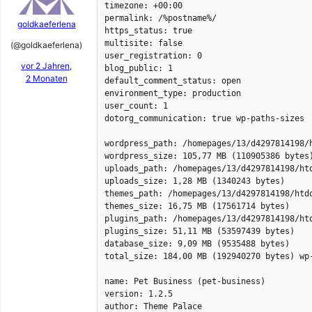
timezone: +00:00

permalink: /%postname%/

goldkaeferlena
https_status: true

multisite: false

(@goldkaeferlena)
user_registration: 0

vor 2 Jahren,
blog_public: 1

2 Monaten
default_comment_status: open

environment_type: production

user_count: 1

dotorg_communication: true wp-paths-sizes

wordpress_path: /homepages/13/d4297814198/h
wordpress_size: 105,77 MB (110905386 bytes)
uploads_path: /homepages/13/d4297814198/htd
uploads_size: 1,28 MB (1340243 bytes)

themes_path: /homepages/13/d4297814198/htdo
themes_size: 16,75 MB (17561714 bytes)

plugins_path: /homepages/13/d4297814198/htd
plugins_size: 51,11 MB (53597439 bytes)

database_size: 9,09 MB (9535488 bytes)

total_size: 184,00 MB (192940270 bytes) wp-
name: Pet Business (pet-business)

version: 1.2.5

author: Theme Palace
