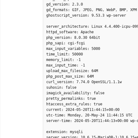
gd_version: 2.3.0

gd_formats: GIF, JPEG, PNG, WebP, BMP, XPM

ghostscript_version: 9.53.3 wp-server

server_architecture: Linux 4.4.400-icpu-099
httpd_software: Apache

php_version: 8.0.30 64bit

php_sapi: cgi-fcgi

max_input_variables: 5000

time_limit: 50000

memory_limit: -1

max_input_time: -1

upload_max_filesize: 64M

php_post_max_size: 64M

curl_version: 7.74.0 OpenSSL/1.1.1w

suhosin: false

imagick_availability: false

pretty_permalinks: true

htaccess_extra_rules: true

current: 2024-05-20T11:44:15+00:00

utc-time: Monday, 20-May-24 11:44:15 UTC

server-time: 2024-05-20T11:44:13+00:00 wp-d
extension: mysqli

server_version: 10.6.15-MariaDB-1:10.6.15+m