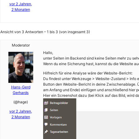
vor 2 Jahren,
2 Monaten
Ansicht von 3 Antworten – 1 bis 3 (von insgesamt 3)
Moderator
Hallo,
unter Seiten im Backend sind keine Seiten mehr zu se
Wenn du eine Sicherung hast, kannst du die Website au
Hilfreich für eine Analyse wäre der Website-Bericht:
Du findest unter Werkzeuge > Website-Zustand > Info e
Button den Website-Bericht in deine Zwischenablage. Ü
Hans-Gerd
am Anfang und Ende) einfügen und anschließend hier po
Gerhards
Hier ein Screenshot dazu (bei Klick auf das Bild, wird da
(@hage)
vor 2 Jahren,
2 Monaten