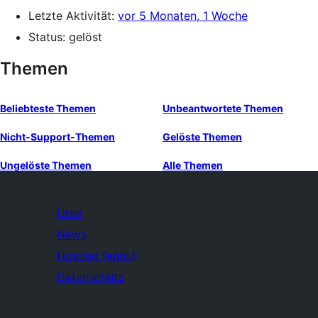
Letzte Aktivität:
vor 5 Monaten, 1 Woche
Status: gelöst
Themen
Beliebteste Themen
Unbeantwortete Themen
Nicht-Support-Themen
Gelöste Themen
Ungelöste Themen
Alle Themen
Über
News
Hosting (engl.)
Datenschutz