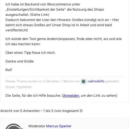
Ich habe im Backend von Woocommerce unter
„Einstellungen/Sichtbarkeit der Seite“ die Nutzung des Shops
ausgeschaltet. (Siehe Link)
Dadurch bekommt der User den Hinweis: Großes kündigt sich an – Hier
bahnt sich etwas Großes an! Unser Shop ist in Arbeit und wird bald
veröffentlicht!
Ich würde den Text gerne ändern/anpassen, finde aber nicht, wo und wie
ich das machen kann.
Über einen Tipp freue ich mich.
Danke und Grüße
Rolf
Dieses Thema wurde vor 5 Monaten, 1 Woche von
rudirodolfo
geändert.
Grund: Tippfehler
Die Seite, für die ich Hilfe brauche:
[
Anmelden
, um den Link zu sehen]
Ansicht von 5 Antworten – 1 bis 5 (von insgesamt 5)
Moderator
Marcus Spanier