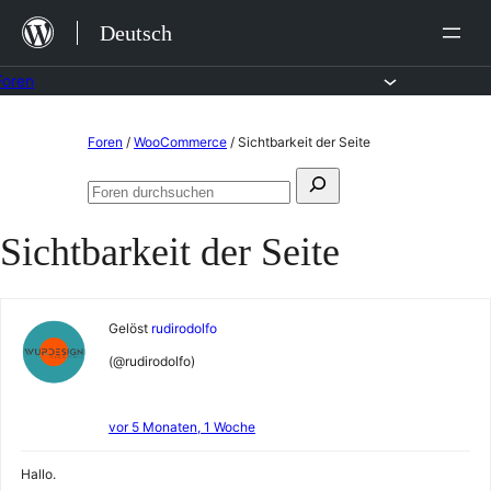
Zum
Deutsch
Inhalt
springen
Foren
Zum
Foren
/
WooCommerce
/
Sichtbarkeit der Seite
Inhalt
Suchen
springen
Foren
nach:
durchsuchen
Sichtbarkeit der Seite
Gelöst
rudirodolfo
(@rudirodolfo)
vor 5 Monaten, 1 Woche
Hallo.