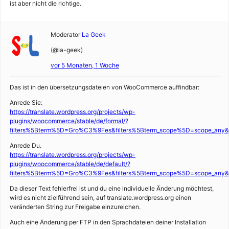
ist aber nicht die richtige.
Moderator
La Geek
(@la-geek)
vor 5 Monaten, 1 Woche
Das ist in den übersetzungsdateien von WooCommerce auffindbar:
Anrede Sie:
https://translate.wordpress.org/projects/wp-
plugins/woocommerce/stable/de/formal/?
filters%5Bterm%5D=Gro%C3%9Fes&filters%5Bterm_scope%5D=scope_any&filt
Anrede Du.
https://translate.wordpress.org/projects/wp-
plugins/woocommerce/stable/de/default/?
filters%5Bterm%5D=Gro%C3%9Fes&filters%5Bterm_scope%5D=scope_any&filt
Da dieser Text fehlerfrei ist und du eine individuelle Änderung möchtest,
wird es nicht zielführend sein, auf translate.wordpress.org einen
veränderten String zur Freigabe einzureichen.
Auch eine Änderung per FTP in den Sprachdateien deiner Installation