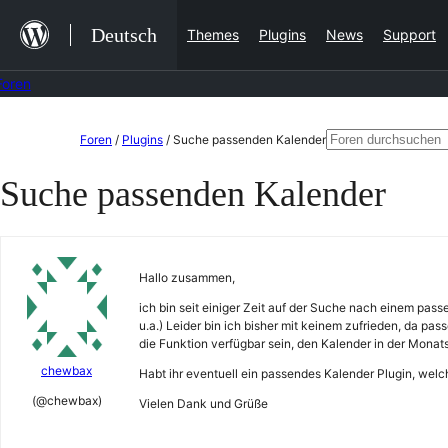
Zum
Deutsch
Themes
Plugins
News
Support
Inhalt
springen
Foren
Zum
Suchen
Foren
/
Plugins
/
Suche passenden Kalender
Inhalt
nach:
Suche passenden Kalender
springen
Hallo zusammen,
ich bin seit einiger Zeit auf der Suche nach einem pas
u.a.) Leider bin ich bisher mit keinem zufrieden, da p
die Funktion verfügbar sein, den Kalender in der Monats
chewbax
Habt ihr eventuell ein passendes Kalender Plugin, welc
(@chewbax)
Vielen Dank und Grüße