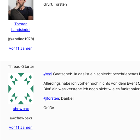
Gruß, Torsten
Torsten
Landsiedel
(@zodiac1978)
vor 11 Jahren
Thread-Starter
@edi
Goetschel: Ja das ist ein schlecht beschriebenes
Allerdings habe ich vorher noch nichts von dem Event 
Bloß ein was verstehe ich noch nicht wie es funktionier
@torsten
: Danke!
Grüße
chewbax
(@chewbax)
vor 11 Jahren