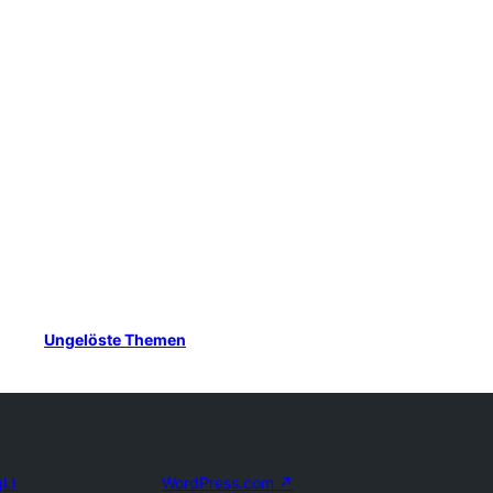
Ungelöste Themen
l.)
WordPress.com
↗