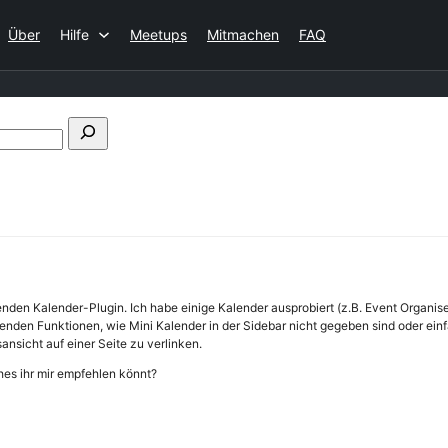
Über
Hilfe
Meetups
Mitmachen
FAQ
Foren
durchsuchen
senden Kalender-Plugin. Ich habe einige Kalender ausprobiert (z.B. Event Organis
assenden Funktionen, wie Mini Kalender in der Sidebar nicht gegeben sind oder ei
ansicht auf einer Seite zu verlinken.
hes ihr mir empfehlen könnt?