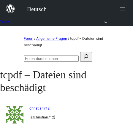
Zum
Deutsch
Inhalt
springen
Foren
Zum
Foren
/
Allgemeine Fragen
/
tcpdf – Dateien sind
Inhalt
beschädigt
springen
Suchen
Foren
nach:
durchsuchen
tcpdf – Dateien sind
beschädigt
christian712
(@christian712)