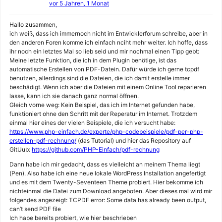
vor 5 Jahren, 1 Monat
Hallo zusammen,
ich weiß, dass ich immernoch nicht im Entwicklerforum schreibe, aber in
den anderen Foren komme ich einfach nciht mehr weiter. Ich hoffe, dass
ihr noch ein letztes Mal so lieb seid und mir nochmal einen Tipp gebt:
Meine letzte Funktion, die ich in dem Plugin benötige, ist das
automatische Erstellen von PDF-Datein. Dafür würde ich gerne tcpdf
benutzen, allerdings sind die Dateien, die ich damit erstelle immer
beschädigt. Wenn ich aber die Dateien mit einem Online Tool reparieren
lasse, kann ich sie danach ganz normal öffnen.
Gleich vorne weg: Kein Beispiel, das ich im Internet gefunden habe,
funktioniert ohne den Schritt mit der Reperatur im Internet. Trotzdem
einmal hier eines der vielen Beispiele, die ich versucht habe:
https://www.php-einfach.de/experte/php-codebeispiele/pdf-per-php-
erstellen-pdf-rechnung/
(das Tutorial) und hier das Repository auf
GitUub:
https://github.com/PHP-Einfach/pdf-rechnung
Dann habe ich mir gedacht, dass es vielleicht an meinem Thema liegt
(Pen). Also habe ich eine neue lokale WordPress Installation angefertigt
und es mit dem Twenty-Seventeen Theme probiert. Hier bekomme ich
nichteinmal die Datei zum Download angeboten. Aber dieses mal wird mir
folgendes angezeigt: TCPDF error: Some data has already been output,
can’t send PDF file
Ich habe bereits probiert, wie hier beschrieben