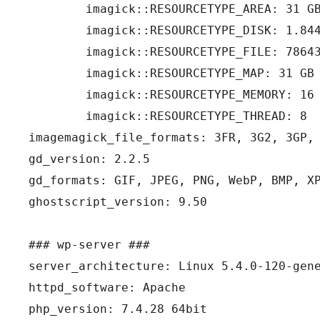
	imagick::RESOURCETYPE_AREA: 31 GB

	imagick::RESOURCETYPE_DISK: 1.84467440737E+19

	imagick::RESOURCETYPE_FILE: 786432

	imagick::RESOURCETYPE_MAP: 31 GB

	imagick::RESOURCETYPE_MEMORY: 16 GB

	imagick::RESOURCETYPE_THREAD: 8

imagemagick_file_formats: 3FR, 3G2, 3GP,
gd_version: 2.2.5

gd_formats: GIF, JPEG, PNG, WebP, BMP, XP
ghostscript_version: 9.50

### wp-server ###

server_architecture: Linux 5.4.0-120-gene
httpd_software: Apache

php_version: 7.4.28 64bit
