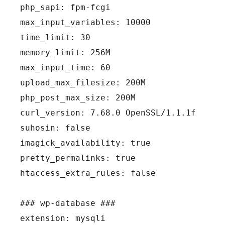
php_sapi: fpm-fcgi

max_input_variables: 10000

time_limit: 30

memory_limit: 256M

max_input_time: 60

upload_max_filesize: 200M

php_post_max_size: 200M

curl_version: 7.68.0 OpenSSL/1.1.1f

suhosin: false

imagick_availability: true

pretty_permalinks: true

htaccess_extra_rules: false

### wp-database ###

extension: mysqli
