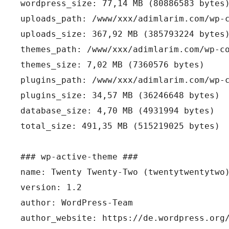
wordpress_size: 77,14 MB (80886583 bytes)
uploads_path: /www/xxx/adimlarim.com/wp-c
uploads_size: 367,92 MB (385793224 bytes)
themes_path: /www/xxx/adimlarim.com/wp-co
themes_size: 7,02 MB (7360576 bytes)

plugins_path: /www/xxx/adimlarim.com/wp-c
plugins_size: 34,57 MB (36246648 bytes)

database_size: 4,70 MB (4931994 bytes)

total_size: 491,35 MB (515219025 bytes)

### wp-active-theme ###

name: Twenty Twenty-Two (twentytwentytwo)
version: 1.2

author: WordPress-Team

author_website: https://de.wordpress.org/