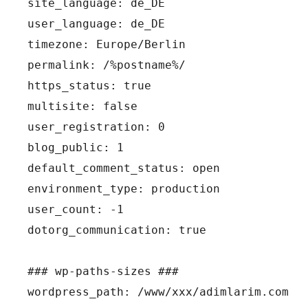
site_language: de_DE

user_language: de_DE

timezone: Europe/Berlin

permalink: /%postname%/

https_status: true

multisite: false

user_registration: 0

blog_public: 1

default_comment_status: open

environment_type: production

user_count: -1

dotorg_communication: true

### wp-paths-sizes ###

wordpress_path: /www/xxx/adimlarim.com
