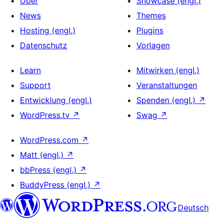
Über
Showcase (engl.)
News
Themes
Hosting (engl.)
Plugins
Datenschutz
Vorlagen
Learn
Mitwirken (engl.)
Support
Veranstaltungen
Entwicklung (engl.)
Spenden (engl.)
↗
WordPress.tv
↗
Swag
↗
WordPress.com
↗
Matt (engl.)
↗
bbPress (engl.)
↗
BuddyPress (engl.)
↗
Deutsch