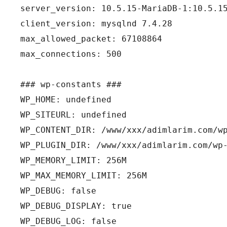
server_version: 10.5.15-MariaDB-1:10.5.15
client_version: mysqlnd 7.4.28

max_allowed_packet: 67108864

max_connections: 500

### wp-constants ###

WP_HOME: undefined

WP_SITEURL: undefined

WP_CONTENT_DIR: /www/xxx/adimlarim.com/wp
WP_PLUGIN_DIR: /www/xxx/adimlarim.com/wp-
WP_MEMORY_LIMIT: 256M

WP_MAX_MEMORY_LIMIT: 256M

WP_DEBUG: false

WP_DEBUG_DISPLAY: true

WP_DEBUG_LOG: false
