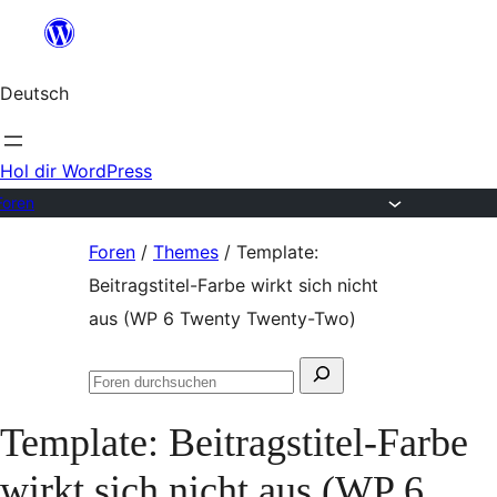
Zum
Inhalt
Deutsch
springen
Hol dir WordPress
Foren
Zum
Foren
/
Themes
/
Template:
Inhalt
Beitragstitel-Farbe wirkt sich nicht
springen
aus (WP 6 Twenty Twenty-Two)
Suchen
Foren
nach:
durchsuchen
Template: Beitragstitel-Farbe
wirkt sich nicht aus (WP 6