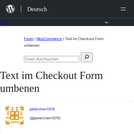
Zum
Deutsch
Inhalt
springen
Foren
Zum
Foren
/
WooCommerce
/
Text im Checkout Form
Inhalt
umbenen
springen
Suchen
Foren
nach:
durchsuchen
Text im Checkout Form
umbenen
peterchen1976
(@peterchen1976)