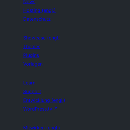
News
Hosting (engl.)
Datenschutz
Showcase (engl.)
Themes
Plugins
Vorlagen
Learn
Support
Entwicklung (engl.)
WordPress.tv
↗
Mitwirken (engl.)