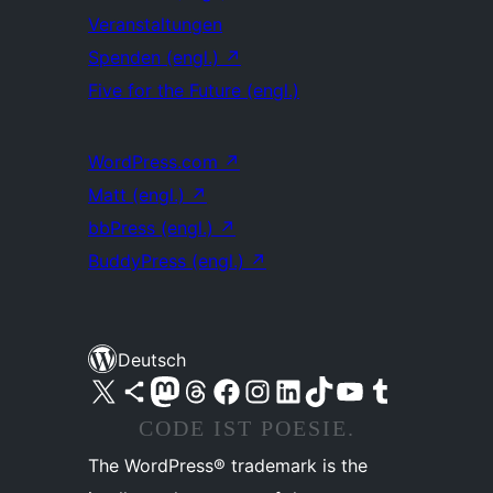
Veranstaltungen
Spenden (engl.)
↗
Five for the Future (engl.)
WordPress.com
↗
Matt (engl.)
↗
bbPress (engl.)
↗
BuddyPress (engl.)
↗
Deutsch
Unser X-Konto (früher Twitter) besuchen
Unser Bluesky-Konto besuchen
Unser Mastodon-Konto besuchen
Unser Threads-Konto besuchen
Unsere Facebook-Seite besuchen
Unser Instagram-Konto besuchen
Unser LinkedIn-Konto besuchen
Unser TikTok-Konto besuchen
Unseren YouTube-Kanal besuchen
Unser Tumblr-Konto besuchen
CODE IST POESIE.
The WordPress® trademark is the