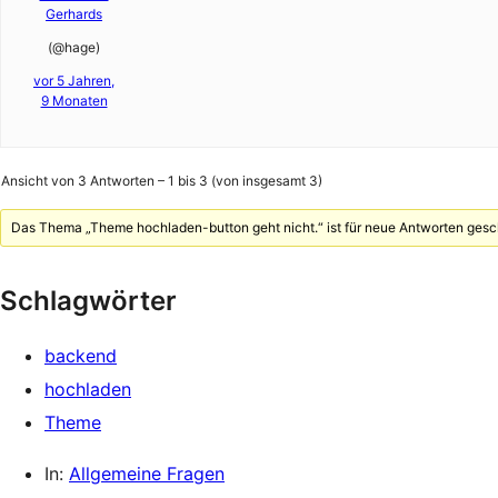
Gerhards
(@hage)
vor 5 Jahren,
9 Monaten
Ansicht von 3 Antworten – 1 bis 3 (von insgesamt 3)
Das Thema „Theme hochladen-button geht nicht.“ ist für neue Antworten gesc
Schlagwörter
backend
hochladen
Theme
In:
Allgemeine Fragen