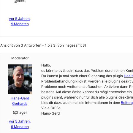
(@fk59)
vor 5 Jahren,
9 Monaten
Ansicht von 3 Antworten – 1 bis 3 (von insgesamt 3)
Moderator
Hallo,
es könnte evtl. sein, dass das Problem durch einen Konf
Du kannst ja mal nach einer Sicherung das plugin
Healt
Problembehandlung klickst, werden alle plugins deakti
Probleme noch weiterhin auftauchen. Aktiviere dann P
besteht. Auf diese Weise kannst du möglicherweise ein Pl
plugins sieht, während nur für dich alle plugins deaktivie
Hans-Gerd
Lies dir dazu auch mal die Informationen in dem
Beitra
Gerhards
Viele Grüße,
(@hage)
Hans-Gerd
vor 5 Jahren,
9 Monaten