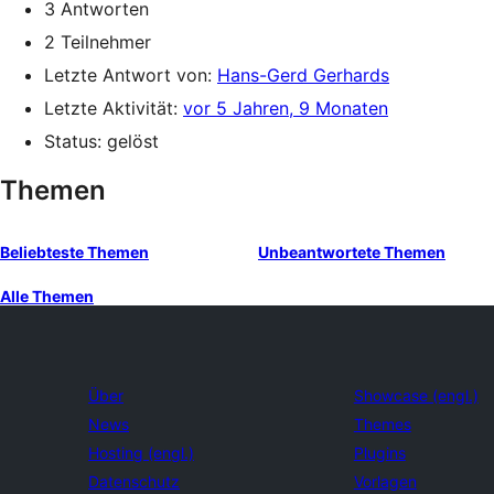
3 Antworten
2 Teilnehmer
Letzte Antwort von:
Hans-Gerd Gerhards
Letzte Aktivität:
vor 5 Jahren, 9 Monaten
Status: gelöst
Themen
Beliebteste Themen
Unbeantwortete Themen
Alle Themen
Über
Showcase (engl.)
News
Themes
Hosting (engl.)
Plugins
Datenschutz
Vorlagen