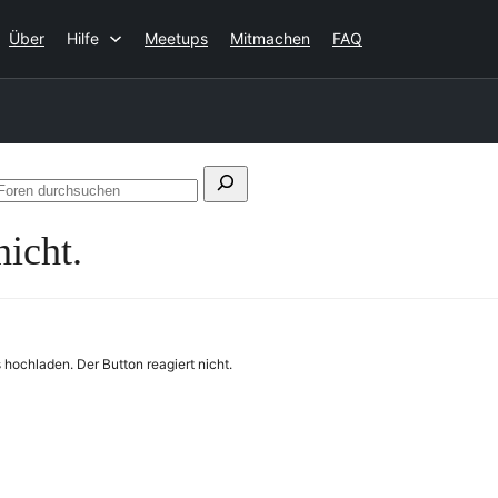
Über
Hilfe
Meetups
Mitmachen
FAQ
Suchen
Foren
ach:
durchsuchen
icht.
ochladen. Der Button reagiert nicht.