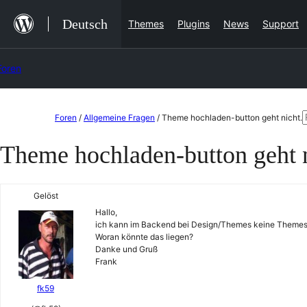
Zum
Deutsch
Themes
Plugins
News
Support
Inhalt
springen
Foren
Zum
Foren
/
Allgemeine Fragen
/
Theme hochladen-button geht nicht.
Inhalt
n
Theme hochladen-button geht n
springen
Gelöst
Hallo,
ich kann im Backend bei Design/Themes keine Themes h
Woran könnte das liegen?
Danke und Gruß
Frank
fk59