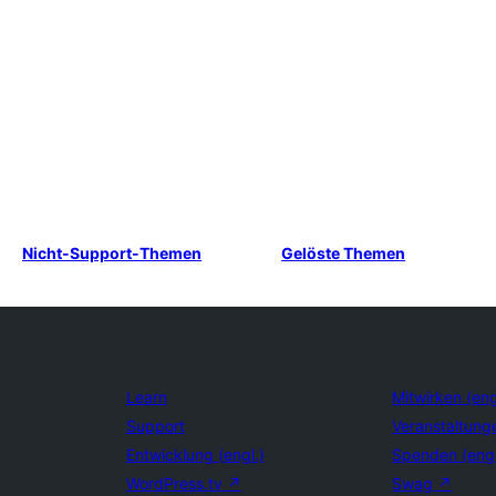
Nicht-Support-Themen
Gelöste Themen
Learn
Mitwirken (eng
Support
Veranstaltung
Entwicklung (engl.)
Spenden (eng
WordPress.tv
↗
Swag
↗