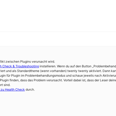
likt zwischen Plugins verursacht wird.
h Check & Troubleshooting
installieren. Wenn du auf den Button „Problembehand
viert und als Standardtheme (wenn vorhanden) twenty twenty aktiviert. Dann ka
lugin für Plugin im Problembehandlungsmodus und schaue jeweils nach Aktivieru
ugin finden, dass das Problem verursacht. Vorteil dabei ist, dass der Leser deine
rt sind.
g zu Health Check
durch.