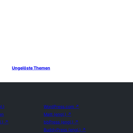
Ungelöste Themen
l.)
WordPress.com
↗
en
Matt (engl.)
↗
l.)
↗
bbPress (engl.)
↗
BuddyPress (engl.)
↗