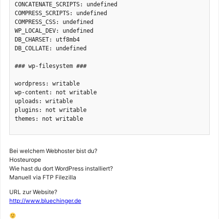
CONCATENATE_SCRIPTS: undefined

COMPRESS_SCRIPTS: undefined

COMPRESS_CSS: undefined

WP_LOCAL_DEV: undefined

DB_CHARSET: utf8mb4

DB_COLLATE: undefined

### wp-filesystem ###

wordpress: writable

wp-content: not writable

uploads: writable

plugins: not writable

themes: not writable

Bei welchem Webhoster bist du?
Hosteurope
Wie hast du dort WordPress installiert?
Manuell via FTP Filezilla
URL zur Website?
http://www.bluechinger.de