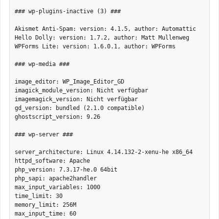
### wp-plugins-inactive (3) ###

Akismet Anti-Spam: version: 4.1.5, author: Automattic

Hello Dolly: version: 1.7.2, author: Matt Mullenweg

WPForms Lite: version: 1.6.0.1, author: WPForms

### wp-media ###

image_editor: WP_Image_Editor_GD

imagick_module_version: Nicht verfügbar

imagemagick_version: Nicht verfügbar

gd_version: bundled (2.1.0 compatible)

ghostscript_version: 9.26

### wp-server ###

server_architecture: Linux 4.14.132-2-xenu-he x86_64

httpd_software: Apache

php_version: 7.3.17-he.0 64bit

php_sapi: apache2handler

max_input_variables: 1000

time_limit: 30

memory_limit: 256M

max_input_time: 60
