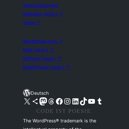
Veranstaltungen
Spenden (engl.)
↗
Swag
↗
WordPress.com
↗
Matt (engl.)
↗
bbPress (engl.)
↗
BuddyPress (engl.)
↗
Deutsch
Unser X-Konto (früher Twitter) besuchen
Unser Bluesky-Konto besuchen
Unser Mastodon-Konto besuchen
Unser Threads-Konto besuchen
Unsere Facebook-Seite besuchen
Unser Instagram-Konto besuchen
Unser LinkedIn-Konto besuchen
Unser TikTok-Konto besuchen
Unseren YouTube-Kanal besuchen
Unser Tumblr-Konto besuchen
CODE IST POESIE.
The WordPress® trademark is the