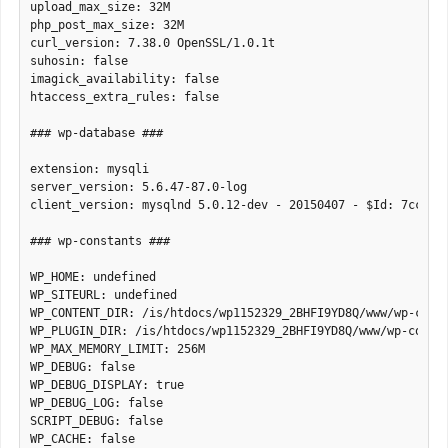
upload_max_size: 32M

php_post_max_size: 32M

curl_version: 7.38.0 OpenSSL/1.0.1t

suhosin: false

imagick_availability: false

htaccess_extra_rules: false

### wp-database ###

extension: mysqli

server_version: 5.6.47-87.0-log

client_version: mysqlnd 5.0.12-dev - 20150407 - $Id: 7cc7cc9
### wp-constants ###

WP_HOME: undefined

WP_SITEURL: undefined

WP_CONTENT_DIR: /is/htdocs/wp1152329_2BHFI9YD8Q/www/wp-conte
WP_PLUGIN_DIR: /is/htdocs/wp1152329_2BHFI9YD8Q/www/wp-conten
WP_MAX_MEMORY_LIMIT: 256M

WP_DEBUG: false

WP_DEBUG_DISPLAY: true

WP_DEBUG_LOG: false

SCRIPT_DEBUG: false

WP_CACHE: false
