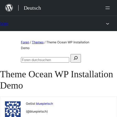
Zum
Deutsch
Inhalt
springen
Foren
Zum
Foren
/
Themes
/
Theme Ocean WP Installation
Inhalt
Demo
springen
Suchen
Foren
nach:
durchsuchen
Theme Ocean WP Installation
Demo
Gelöst
bluepietsch
(@bluepietsch)