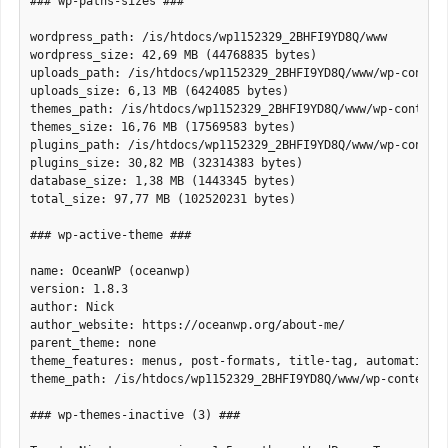
### wp-paths-sizes ###

wordpress_path: /is/htdocs/wp1152329_2BHFI9YD8Q/www

wordpress_size: 42,69 MB (44768835 bytes)

uploads_path: /is/htdocs/wp1152329_2BHFI9YD8Q/www/wp-content
uploads_size: 6,13 MB (6424085 bytes)

themes_path: /is/htdocs/wp1152329_2BHFI9YD8Q/www/wp-content/
themes_size: 16,76 MB (17569583 bytes)

plugins_path: /is/htdocs/wp1152329_2BHFI9YD8Q/www/wp-content
plugins_size: 30,82 MB (32314383 bytes)

database_size: 1,38 MB (1443345 bytes)

total_size: 97,77 MB (102520231 bytes)

### wp-active-theme ###

name: OceanWP (oceanwp)

version: 1.8.3

author: Nick

author_website: https://oceanwp.org/about-me/

parent_theme: none

theme_features: menus, post-formats, title-tag, automatic-f
theme_path: /is/htdocs/wp1152329_2BHFI9YD8Q/www/wp-content/t
### wp-themes-inactive (3) ###
