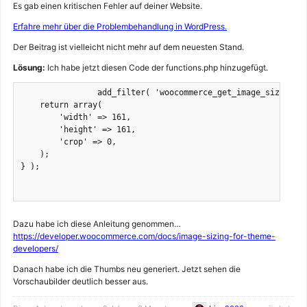
Es gab einen kritischen Fehler auf deiner Website.
Erfahre mehr über die Problembehandlung in WordPress.
Der Beitrag ist vielleicht nicht mehr auf dem neuesten Stand.
Lösung:
Ich habe jetzt diesen Code der functions.php hinzugefügt.
		add_filter( 'woocommerce_get_image_size_gallery_thumbnail', function( $size ) {

    return array(

        'width' => 161,

        'height' => 161,

        'crop' => 0,

    );

} );

Dazu habe ich diese Anleitung genommen…
https://developer.woocommerce.com/docs/image-sizing-for-theme-
developers/
Danach habe ich die Thumbs neu generiert. Jetzt sehen die
Vorschaubilder deutlich besser aus.