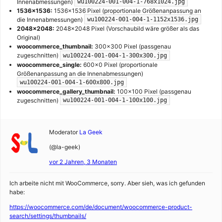
Innenabmessungen)
wu100224-001-004-1-768x1024.jpg
1536×1536:
1536×1536 Pixel (proportionale Größenanpassung an
die Innenabmessungen)
wu100224-001-004-1-1152x1536.jpg
2048×2048:
2048×2048 Pixel (Vorschaubild wäre größer als das
Original)
woocommerce_thumbnail:
300×300 Pixel (passgenau
zugeschnitten)
wu100224-001-004-1-300x300.jpg
woocommerce_single:
600×0 Pixel (proportionale
Größenanpassung an die Innenabmessungen)
wu100224-001-004-1-600x800.jpg
woocommerce_gallery_thumbnail:
100×100 Pixel (passgenau
zugeschnitten)
wu100224-001-004-1-100x100.jpg
Moderator
La Geek
(@la-geek)
vor 2 Jahren, 3 Monaten
Ich arbeite nicht mit WooCommerce, sorry. Aber sieh, was ich gefunden
habe:
https://woocommerce.com/de/document/woocommerce-product-
search/settings/thumbnails/