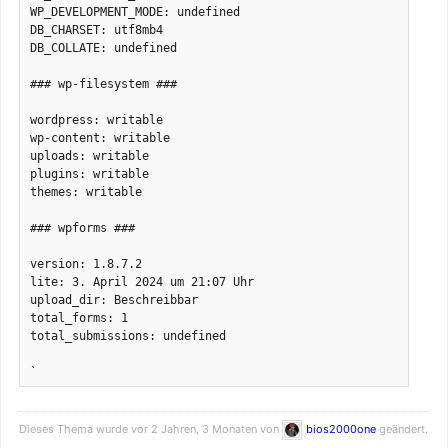
WP_DEVELOPMENT_MODE: undefined

DB_CHARSET: utf8mb4

DB_COLLATE: undefined

### wp-filesystem ###

wordpress: writable

wp-content: writable

uploads: writable

plugins: writable

themes: writable

### wpforms ###

version: 1.8.7.2

lite: 3. April 2024 um 21:07 Uhr

upload_dir: Beschreibbar

total_forms: 1

total_submissions: undefined

`
Dieses Thema wurde vor 2 Jahren, 3 Monaten von
bios2000one
geändert.