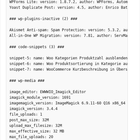
WPForms Lite: version: 1.8.7.2, author: WPForms, Automatisch
Yoast Duplicate Post: version: 4.5, author: Enrico Battocchi
### wp-plugins-inactive (2) ###

Akismet Anti-spam: Spam Protection: version: 5.3.2, author: 
All-in-One WP Migration: version: 7.81, author: ServMask, Au
### code-snippets (3) ###

snippet-5: name: Woo Kategorien Produktzahl ausblenden, scop
snippet-6: name: Woo Produktsortierung in Kategorie ausblend
snippet-7: name: WooCommerce Kurzbeschreibung in Übersicht a
### wp-media ###

image_editor: EWWWIO_Imagick_Editor

imagick_module_version: 1691

imagemagick_version: ImageMagick 6.9.11-60 Q16 x86_64 2021-0
imagick_version: 3.4.4

file_uploads: 1

post_max_size: 32M

upload_max_filesize: 32M

max_effective_size: 32 MB

max_file_uploads: 20
