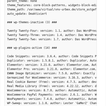
parent_theme: none

theme_features: core-block-patterns, widgets-block-editor, 
theme_path: /var/www/virtual/vnv-urbex.de/store_astgeflueste
auto_update: Deaktiviert

### wp-themes-inactive (3) ###

Twenty Twenty-Four: version: 1.1, author: Das WordPress-Team
Twenty Twenty-Three: version: 1.4, author: Das WordPress-Tea
Twenty Twenty-Two: version: 1.7, author: Das WordPress-Team,
### wp-plugins-active (14) ###

Code Snippets: version: 3.6.4, author: Code Snippets Pro, Au
Duplicator: version: 1.5.8.1, author: Duplicator, Automatisc
Elementor: version: 3.21.0, author: Elementor.com, Automatis
Elementor Pro: version: 3.21.0, author: Elementor.com, Autom
EWWW Image Optimizer: version: 7.5.0, author: Exactly WWW, A
Germanized for WooCommerce: version: 3.16.3, author: vendide
Real Cookie Banner (Free): version: 4.7.3, author: devowl.io
Real Media Library (Free): version: 4.22.12, author: devowl.
WooCommerce: version: 8.7.0, author: Automattic, Automatisch
WooCommerce PayPal Payments: version: 2.6.1, author: WooComm
WooPayments: version: 7.4.0, author: Automattic, Automatisch
WP-Sweep: version: 1.1.8, author: Lester 'GaMerZ' Chan, Auto