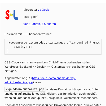
Moderator
La Geek
(@la-geek)
vor 2 Jahren, 3 Monaten
Das kann mit CSS behoben werden:
.woocommerce div.product div.images .flex-control-thumbs li 
    opacity: 1;

}
CSS-Code kann man (wenn kein Child-Theme vorhanden ist) im
WordPress-Backend >> Design >> Customizer >> zusätzliches CSS
einfügen.
Abgekürzter Weg -> (
https://dein-domainname.de/wp-
admin/customize.php
), also:
an deine Domain anhängen >>, aufrufen
/wp-admin/customize.php
und dann auf zusätzliches CSS klicken, das funktioniert auch (noch?),
wenn du unter dem Menüpunkt Design kein „Customizer“ mehr findest.
Nach dem Abspeichern musst du den Browsercache leeren, drücke dafür