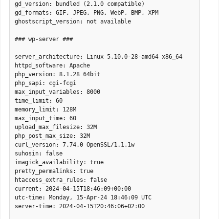
gd_version: bundled (2.1.0 compatible)

gd_formats: GIF, JPEG, PNG, WebP, BMP, XPM

ghostscript_version: not available

### wp-server ###

server_architecture: Linux 5.10.0-28-amd64 x86_64

httpd_software: Apache

php_version: 8.1.28 64bit

php_sapi: cgi-fcgi

max_input_variables: 8000

time_limit: 60

memory_limit: 128M

max_input_time: 60

upload_max_filesize: 32M

php_post_max_size: 32M

curl_version: 7.74.0 OpenSSL/1.1.1w

suhosin: false

imagick_availability: true

pretty_permalinks: true

htaccess_extra_rules: false

current: 2024-04-15T18:46:09+00:00

utc-time: Monday, 15-Apr-24 18:46:09 UTC

server-time: 2024-04-15T20:46:06+02:00
