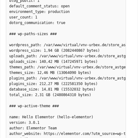
blog_public: 1

default_comment_status: open

environment_type: production

user_count: 1

dotorg_communication: true

### wp-paths-sizes ###

wordpress_path: /var/www/virtual/vnv-urbex.de/store_astgeflu
wordpress_size: 1,94 GB (2082440867 bytes)

uploads_path: /var/www/virtual/vnv-urbex.de/store_astgeflues
uploads_size: 140,42 MB (147245971 bytes)

themes_path: /var/www/virtual/vnv-urbex.de/store_astgefluest
themes_size: 12,46 MB (13064090 bytes)

plugins_path: /var/www/virtual/vnv-urbex.de/store_astgeflues
plugins_size: 212,27 MB (222581350 bytes)

database_size: 14,81 MB (15532032 bytes)

total_size: 2,31 GB (2480864310 bytes)

### wp-active-theme ###

name: Hello Elementor (hello-elementor)

version: 3.0.1

author: Elementor Team

author_website: https://elementor.com/?utm_source=wp-themes&