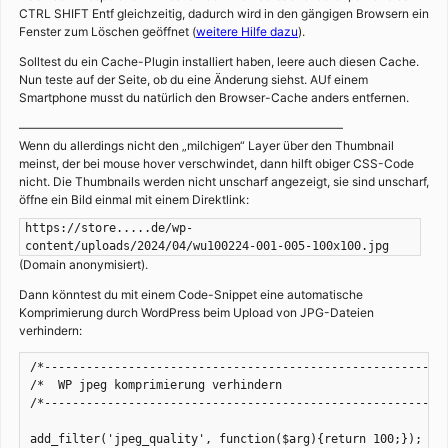
CTRL SHIFT Entf gleichzeitig, dadurch wird in den gängigen Browsern ein
Fenster zum Löschen geöffnet (
weitere Hilfe dazu
).
Solltest du ein Cache-Plugin installiert haben, leere auch diesen Cache.
Nun teste auf der Seite, ob du eine Änderung siehst. AUf einem
Smartphone musst du natürlich den Browser-Cache anders entfernen.
———————————————————————————
Wenn du allerdings nicht den „milchigen“ Layer über den Thumbnail
meinst, der bei mouse hover verschwindet, dann hilft obiger CSS-Code
nicht. Die Thumbnails werden nicht unscharf angezeigt, sie sind unscharf,
öffne ein Bild einmal mit einem Direktlink:
https://store.....de/wp-
content/uploads/2024/04/wu100224-001-005-100x100.jpg
(Domain anonymisiert).
Dann könntest du mit einem Code-Snippet eine automatische
Komprimierung durch WordPress beim Upload von JPG-Dateien
verhindern:
/*----------------------------------------------------------
/*  WP jpeg komprimierung verhindern

/*----------------------------------------------------------
add_filter('jpeg_quality', function($arg){return 100;});
