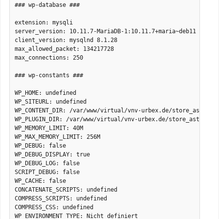
### wp-database ###

extension: mysqli

server_version: 10.11.7-MariaDB-1:10.11.7+maria~deb11

client_version: mysqlnd 8.1.28

max_allowed_packet: 134217728

max_connections: 250

### wp-constants ###

WP_HOME: undefined

WP_SITEURL: undefined

WP_CONTENT_DIR: /var/www/virtual/vnv-urbex.de/store_astgeflu
WP_PLUGIN_DIR: /var/www/virtual/vnv-urbex.de/store_astgeflue
WP_MEMORY_LIMIT: 40M

WP_MAX_MEMORY_LIMIT: 256M

WP_DEBUG: false

WP_DEBUG_DISPLAY: true

WP_DEBUG_LOG: false

SCRIPT_DEBUG: false

WP_CACHE: false

CONCATENATE_SCRIPTS: undefined

COMPRESS_SCRIPTS: undefined

COMPRESS_CSS: undefined

WP_ENVIRONMENT_TYPE: Nicht definiert
