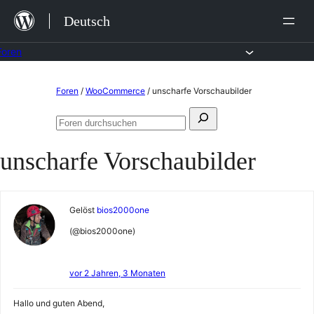
Zum
Deutsch
Inhalt
springen
Foren
Zum
Foren
/
WooCommerce
/
unscharfe Vorschaubilder
Inhalt
Suchen
springen
Foren
nach:
durchsuchen
unscharfe Vorschaubilder
Gelöst
bios2000one
(@bios2000one)
vor 2 Jahren, 3 Monaten
Hallo und guten Abend,