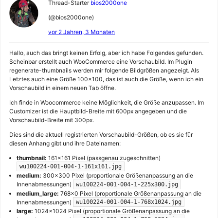
Thread-Starter
bios2000one
(@bios2000one)
vor 2 Jahren, 3 Monaten
Hallo, auch das bringt keinen Erfolg, aber ich habe Folgendes gefunden.
Scheinbar erstellt auch WooCommerce eine Vorschaubild. Im Plugin
regenerate-thumbnails werden mir folgende Bildgrößen angezeigt. Als
Letztes auch eine Größe 100×100, das ist auch die Größe, wenn ich ein
Vorschaubild in einem neuen Tab öffne.
Ich finde in Woocommerce keine Möglichkeit, die Größe anzupassen. Im
Customizer ist die Hauptbild-Breite mit 600px angegeben und die
Vorschaubild-Breite mit 300px.
Dies sind die aktuell registrierten Vorschaubild-Größen, ob es sie für
diesen Anhang gibt und ihre Dateinamen:
thumbnail:
161×161 Pixel (passgenau zugeschnitten)
wu100224-001-004-1-161x161.jpg
medium:
300×300 Pixel (proportionale Größenanpassung an die
Innenabmessungen)
wu100224-001-004-1-225x300.jpg
medium_large:
768×0 Pixel (proportionale Größenanpassung an die
Innenabmessungen)
wu100224-001-004-1-768x1024.jpg
large:
1024×1024 Pixel (proportionale Größenanpassung an die