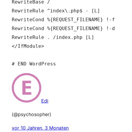
RewriteBase /

RewriteRule ^index\.php$ - [L]

RewriteCond %{REQUEST_FILENAME} !-f

RewriteCond %{REQUEST_FILENAME} !-d

RewriteRule . /index.php [L]

</IfModule>

# END WordPress
Edi
(@psychosopher)
vor 10 Jahren, 3 Monaten