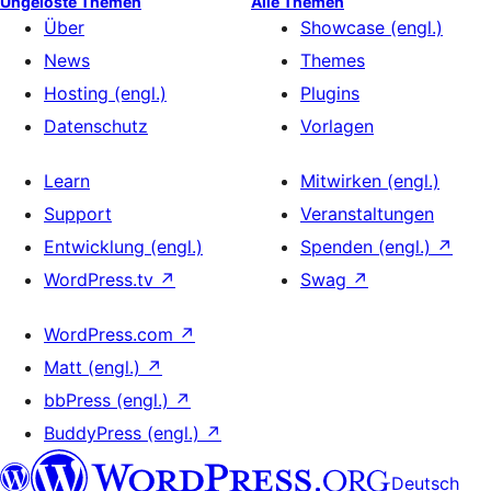
Ungelöste Themen
Alle Themen
Über
Showcase (engl.)
News
Themes
Hosting (engl.)
Plugins
Datenschutz
Vorlagen
Learn
Mitwirken (engl.)
Support
Veranstaltungen
Entwicklung (engl.)
Spenden (engl.)
↗
WordPress.tv
↗
Swag
↗
WordPress.com
↗
Matt (engl.)
↗
bbPress (engl.)
↗
BuddyPress (engl.)
↗
Deutsch