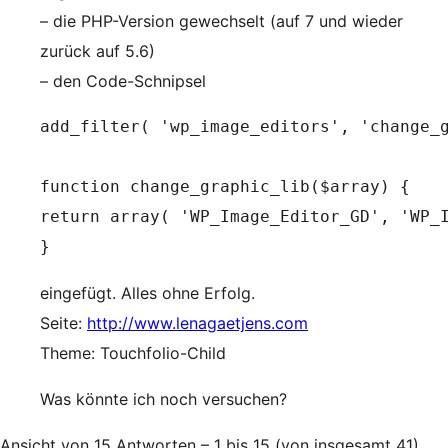
– die PHP-Version gewechselt (auf 7 und wieder
zurück auf 5.6)
– den Code-Schnipsel
add_filter( 'wp_image_editors', 'change_g
function change_graphic_lib($array) {

return array( 'WP_Image_Editor_GD', 'WP_I
}
eingefügt. Alles ohne Erfolg.
Seite:
http://www.lenagaetjens.com
Theme: Touchfolio-Child
Was könnte ich noch versuchen?
Ansicht von 15 Antworten – 1 bis 15 (von insgesamt 41)