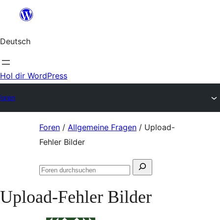
Zum
Inhalt
Deutsch
springen
Hol dir WordPress
Foren
Zum
Foren
/
Allgemeine Fragen
/
Upload-
Inhalt
Fehler Bilder
springen
Suchen
Foren
nach:
durchsuchen
Upload-Fehler Bilder