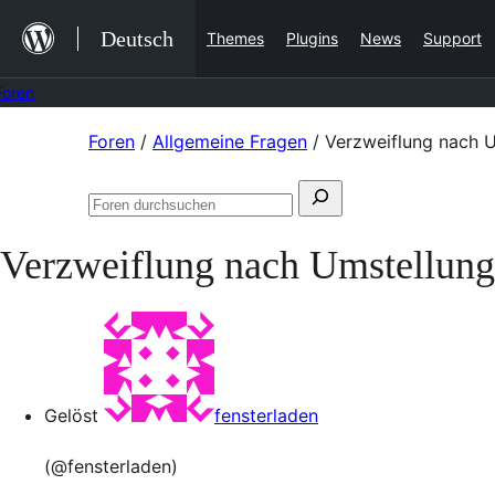
Zum
Deutsch
Themes
Plugins
News
Support
Inhalt
springen
Foren
Zum
Foren
/
Allgemeine Fragen
/
Verzweiflung nach 
Inhalt
Suchen
springen
Foren
nach:
durchsuchen
Verzweiflung nach Umstellung
Gelöst
fensterladen
(@fensterladen)