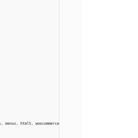
s, menus, html5, woocommerce, thim-core, thim-full-widgets, post