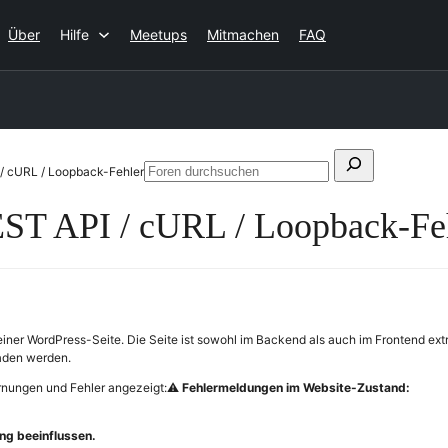
Über
Hilfe
Meetups
Mitmachen
FAQ
Suchen
/ cURL / Loopback-Fehler
Foren
nach:
durchsuchen
EST API / cURL / Loopback-Fe
ner WordPress-Seite. Die Seite ist sowohl im Backend als auch im Frontend ext
laden werden.
rnungen und Fehler angezeigt:⚠️
Fehlermeldungen im Website-Zustand:
ng beeinflussen.