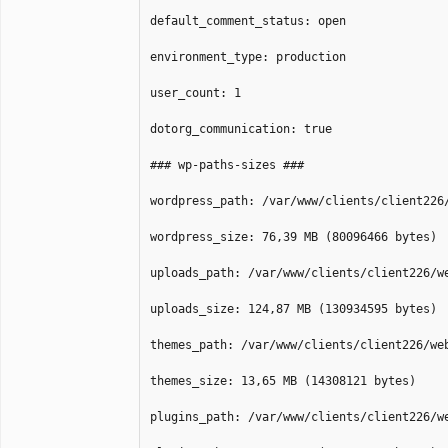
default_comment_status: open
environment_type: production
user_count: 1
dotorg_communication: true
### wp-paths-sizes ###
wordpress_path: /var/www/clients/client226
wordpress_size: 76,39 MB (80096466 bytes)
uploads_path: /var/www/clients/client226/w
uploads_size: 124,87 MB (130934595 bytes)
themes_path: /var/www/clients/client226/we
themes_size: 13,65 MB (14308121 bytes)
plugins_path: /var/www/clients/client226/w