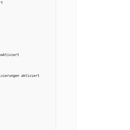
rt
eaktiviert
isierungen aktiviert