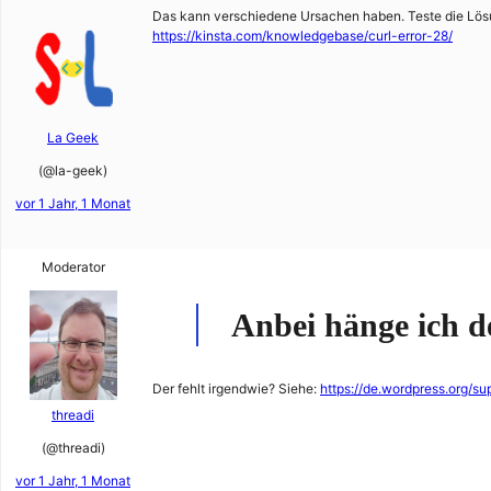
Das kann verschiedene Ursachen haben. Teste die Lösu
https://kinsta.com/knowledgebase/curl-error-28/
La Geek
(@la-geek)
vor 1 Jahr, 1 Monat
Moderator
Anbei hänge ich d
Der fehlt irgendwie? Siehe:
https://de.wordpress.org/s
threadi
(@threadi)
vor 1 Jahr, 1 Monat