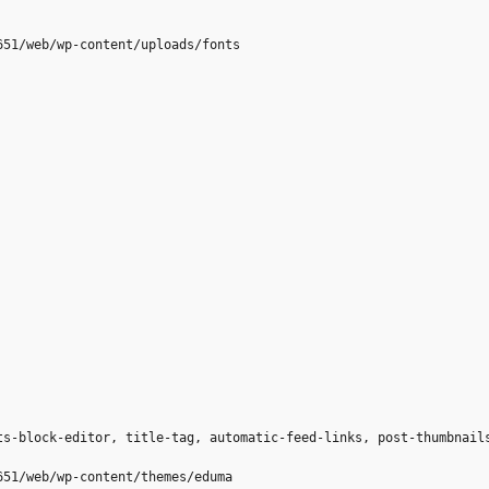
651/web/wp-content/uploads/fonts
ts-block-editor, title-tag, automatic-feed-links, post-thumbnail
651/web/wp-content/themes/eduma