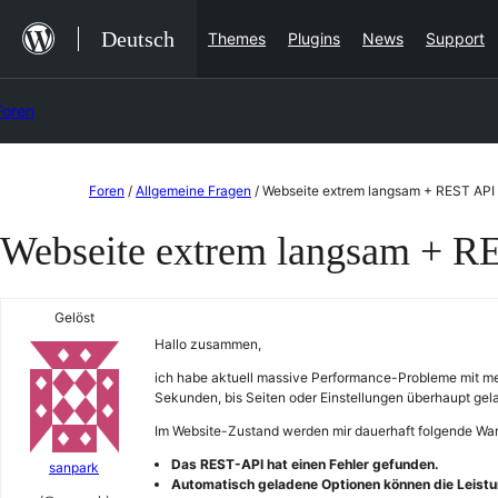
Zum
Deutsch
Themes
Plugins
News
Support
Inhalt
springen
Foren
Zum
Foren
/
Allgemeine Fragen
/
Webseite extrem langsam + REST API 
Inhalt
Webseite extrem langsam + R
springen
Gelöst
Hallo zusammen,
ich habe aktuell massive Performance-Probleme mit mei
Sekunden, bis Seiten oder Einstellungen überhaupt ge
Im Website-Zustand werden mir dauerhaft folgende Wa
Das REST-API hat einen Fehler gefunden.
sanpark
Automatisch geladene Optionen können die Leistu