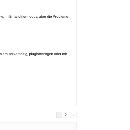
 bzw. im Entwicklermodus, aber die Probleme
blem serverseitig, pluginbezogen oder mit
1
2
→