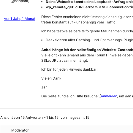
(@sanpark)
Deine Webseite konnte eine Loopback-Anfrage nic
wp_remote_get: cURL error 28: SSL connection ti
Diese Fehler erscheinen nicht immer gleichzeitig, aber 
vor 1 Jahr, 1 Monat
treten konstant auf – unabhängig vom Traffic.
Ich habe testweise bereits folgende Maßnahmen durchg
Deaktivieren aller Caching- und Optimierungs-Plugi
Anbei hänge ich den vollständigen Website-Zustands
Vielleicht kann jemand aus dem Forum Hinweise geben, 
SSL/cURL zusammenhängt.
Ich bin für jeden Hinweis dankbar!
Vielen Dank
Jan
Die Seite, für die ich Hilfe brauche:
[
Anmelden
, um den 
Ansicht von 15 Antworten – 1 bis 15 (von insgesamt 19)
Moderator