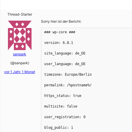
Thread-Starter
Sorry hier ist der Bericht:
### wp-core ###
version: 6.8.1
site_language: de_DE
sanpark
(@sanpark)
user_language: de_DE
vor 1 Jahr, 1 Monat
timezone: Europe/Berlin
permalink: /%postname%/
https_status: true
multisite: false
user_registration: 0
blog_public: 1