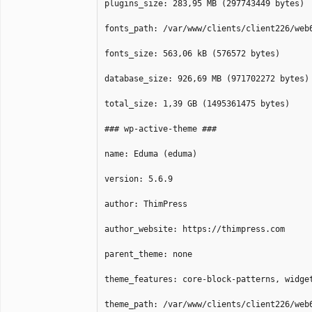
plugins_size: 283,95 MB (297743449 bytes)
fonts_path: /var/www/clients/client226/web
fonts_size: 563,06 kB (576572 bytes)
database_size: 926,69 MB (971702272 bytes)
total_size: 1,39 GB (1495361475 bytes)
### wp-active-theme ###
name: Eduma (eduma)
version: 5.6.9
author: ThimPress
author_website: https://thimpress.com
parent_theme: none
theme_features: core-block-patterns, widge
theme_path: /var/www/clients/client226/web