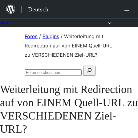
Zum
Deutsch
Inhalt
springen
Foren
Zum
Foren
/
Plugins
/
Weiterleitung mit
Inhalt
Redirection auf von EINEM Quell-URL
springen
zu VERSCHIEDENEN Ziel-URL?
Suchen
Foren
nach:
durchsuchen
Weiterleitung mit Redirection
auf von EINEM Quell-URL zu
VERSCHIEDENEN Ziel-
URL?