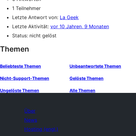
1 Teilnehmer
Letzte Antwort von:
La Geek
Letzte Aktivität:
vor 10 Jahren, 9 Monaten
Status: nicht gelöst
Themen
Beliebteste Themen
Unbeantwortete Themen
Nicht-Support-Themen
Gelöste Themen
Ungelöste Themen
Alle Themen
Über
News
Hosting (engl.)