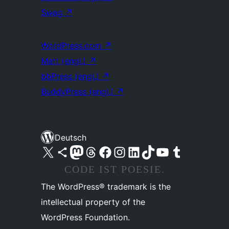
Swag
↗
WordPress.com
↗
Matt (engl.)
↗
bbPress (engl.)
↗
BuddyPress (engl.)
↗
Deutsch
Unser X-Konto (früher Twitter) besuchen
Unser Bluesky-Konto besuchen
Unser Mastodon-Konto besuchen
Unser Threads-Konto besuchen
Unsere Facebook-Seite besuchen
Unser Instagram-Konto besuchen
Unser LinkedIn-Konto besuchen
Unser TikTok-Konto besuchen
Unseren YouTube-Kanal besuchen
Unser Tumblr-Konto besuchen
CODE IST POESIE.
The WordPress® trademark is the
intellectual property of the
WordPress Foundation.