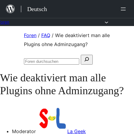
Zum
Deutsch
Inhalt
springen
Foren
Zum
Foren
/
FAQ
/
Wie deaktiviert man alle
Inhalt
Plugins ohne Adminzugang?
springen
Suchen
Foren
nach:
durchsuchen
Wie deaktiviert man alle
Plugins ohne Adminzugang?
Moderator
La Geek