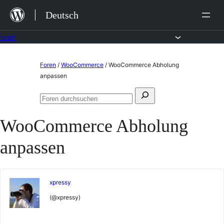
Zum
Deutsch
Inhalt
springen
Foren
Zum
Foren
/
WooCommerce
/
WooCommerce Abholung
Inhalt
anpassen
springen
Suchen
Foren
nach:
durchsuchen
WooCommerce Abholung
anpassen
xpressy
(@xpressy)