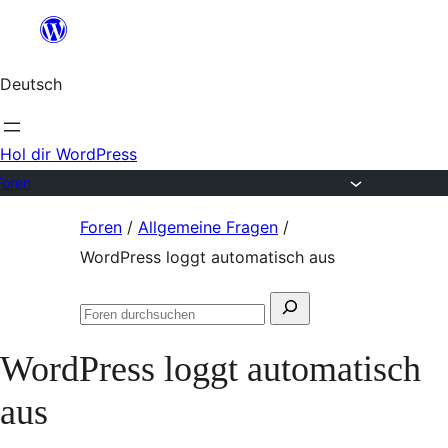
Zum
Inhalt
Deutsch
springen
Hol dir WordPress
Foren
Zum
Foren
/
Allgemeine Fragen
/
Inhalt
WordPress loggt automatisch aus
springen
Suchen
Foren
nach:
durchsuchen
WordPress loggt automatisch
aus