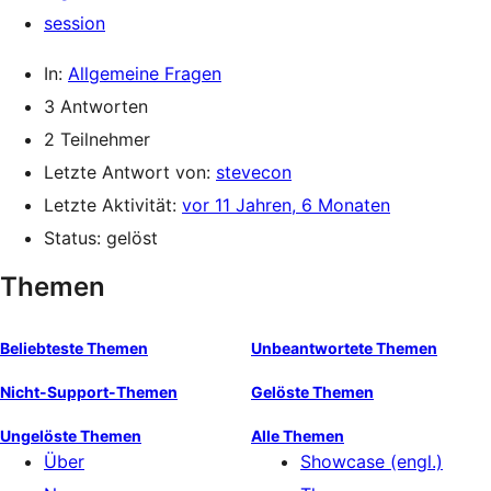
session
In:
Allgemeine Fragen
3 Antworten
2 Teilnehmer
Letzte Antwort von:
stevecon
Letzte Aktivität:
vor 11 Jahren, 6 Monaten
Status: gelöst
Themen
Beliebteste Themen
Unbeantwortete Themen
Nicht-Support-Themen
Gelöste Themen
Ungelöste Themen
Alle Themen
Über
Showcase (engl.)