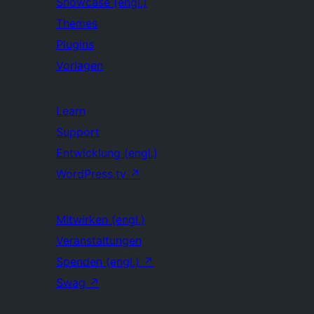
Showcase (engl.)
Themes
Plugins
Vorlagen
Learn
Support
Entwicklung (engl.)
WordPress.tv
↗
Mitwirken (engl.)
Veranstaltungen
Spenden (engl.)
↗
Swag
↗