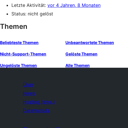
Letzte Aktivität:
vor 4 Jahren, 8 Monaten
Status: nicht gelöst
Themen
Beliebteste Themen
Unbeantwortete Themen
Nicht-Support-Themen
Gelöste Themen
Ungelöste Themen
Alle Themen
Über
News
Hosting (engl.)
Datenschutz