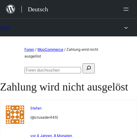
Zum
Deutsch
Inhalt
springen
Foren
Zum
Foren
/
WooCommerce
/
Zahlung wird nicht
Inhalt
ausgelöst
springen
Suchen
Foren
nach:
durchsuchen
Zahlung wird nicht ausgelöst
Stefan
(@crusader445)
vor 4 Jahren, 8 Monaten