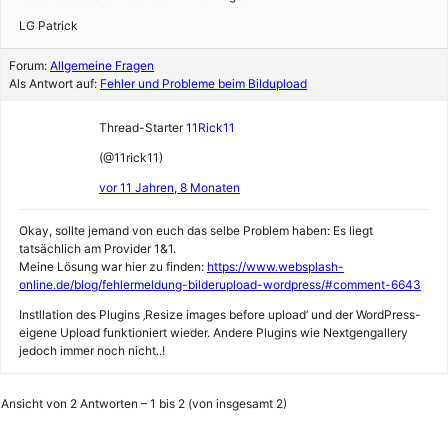
LG Patrick
Forum:
Allgemeine Fragen
Als Antwort auf:
Fehler und Probleme beim Bildupload
Thread-Starter
11Rick11
(@11rick11)
vor 11 Jahren, 8 Monaten
Okay, sollte jemand von euch das selbe Problem haben: Es liegt
tatsächlich am Provider 1&1.
Meine Lösung war hier zu finden:
https://www.websplash-
online.de/blog/fehlermeldung-bilderupload-wordpress/#comment-6643
Instllation des Plugins ‚Resize images before upload‘ und der WordPress-
eigene Upload funktioniert wieder. Andere Plugins wie Nextgengallery
jedoch immer noch nicht..!
Ansicht von 2 Antworten – 1 bis 2 (von insgesamt 2)