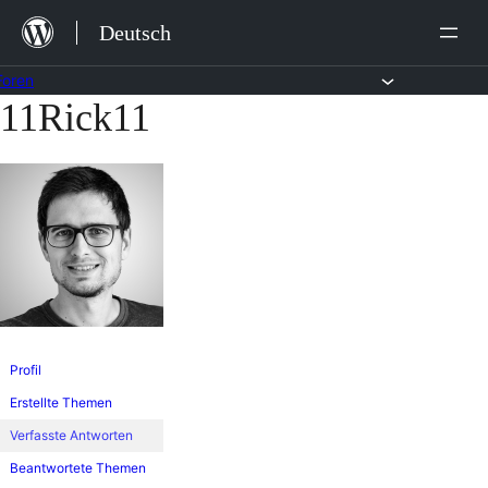
Zum
Deutsch
Inhalt
springen
Foren
11Rick11
Zum
Inhalt
springen
Profil
Erstellte Themen
Verfasste Antworten
Beantwortete Themen