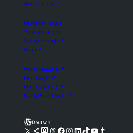
WordPress.tv
↗
Mitwirken (engl.)
Veranstaltungen
Spenden (engl.)
↗
Swag
↗
WordPress.com
↗
Matt (engl.)
↗
bbPress (engl.)
↗
BuddyPress (engl.)
↗
Deutsch
Unser X-Konto (früher Twitter) besuchen
Unser Bluesky-Konto besuchen
Unser Mastodon-Konto besuchen
Unser Threads-Konto besuchen
Unsere Facebook-Seite besuchen
Unser Instagram-Konto besuchen
Unser LinkedIn-Konto besuchen
Unser TikTok-Konto besuchen
Unseren YouTube-Kanal besuchen
Unser Tumblr-Konto besuchen