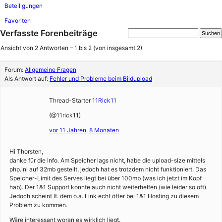
Beteiligungen
Favoriten
Verfasste Forenbeiträge
Ansicht von 2 Antworten – 1 bis 2 (von insgesamt 2)
Forum:
Allgemeine Fragen
Als Antwort auf:
Fehler und Probleme beim Bildupload
Thread-Starter
11Rick11
(@11rick11)
vor 11 Jahren, 8 Monaten
Hi Thorsten,
danke für die Info. Am Speicher lags nicht, habe die upload-size mittels
php.ini auf 32mb gestellt, jedoch hat es trotzdem nicht funktioniert. Das
Speicher-Limit des Serves liegt bei über 100mb (was ich jetzt im Kopf
hab). Der 1&1 Support konnte auch nicht weiterhelfen (wie leider so oft).
Jedoch scheint lt. dem o.a. Link echt öfter bei 1&1 Hosting zu diesem
Problem zu kommen.
Wäre interessant woran es wirklich liegt.