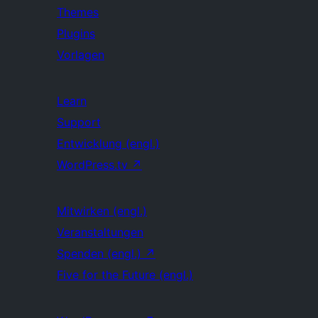
Themes
Plugins
Vorlagen
Learn
Support
Entwicklung (engl.)
WordPress.tv
↗
Mitwirken (engl.)
Veranstaltungen
Spenden (engl.)
↗
Five for the Future (engl.)