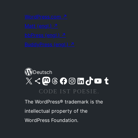
WordPress.com
↗
Matt (engl.)
↗
bbPress (engl.)
↗
BuddyPress (engl.)
↗
Deutsch
Unser X-Konto (früher Twitter) besuchen
Unser Bluesky-Konto besuchen
Unser Mastodon-Konto besuchen
Unser Threads-Konto besuchen
Unsere Facebook-Seite besuchen
Unser Instagram-Konto besuchen
Unser LinkedIn-Konto besuchen
Unser TikTok-Konto besuchen
Unseren YouTube-Kanal besuchen
Unser Tumblr-Konto besuchen
CODE IST POESIE.
The WordPress® trademark is the
intellectual property of the
WordPress Foundation.