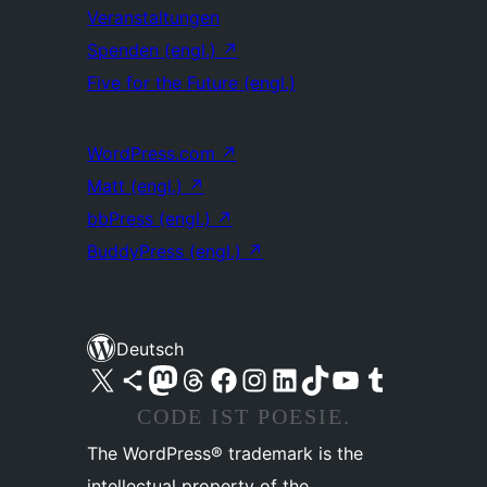
Veranstaltungen
Spenden (engl.)
↗
Five for the Future (engl.)
WordPress.com
↗
Matt (engl.)
↗
bbPress (engl.)
↗
BuddyPress (engl.)
↗
Deutsch
Unser X-Konto (früher Twitter) besuchen
Unser Bluesky-Konto besuchen
Unser Mastodon-Konto besuchen
Unser Threads-Konto besuchen
Unsere Facebook-Seite besuchen
Unser Instagram-Konto besuchen
Unser LinkedIn-Konto besuchen
Unser TikTok-Konto besuchen
Unseren YouTube-Kanal besuchen
Unser Tumblr-Konto besuchen
CODE IST POESIE.
The WordPress® trademark is the
intellectual property of the