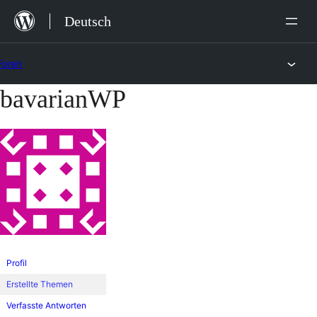
Zum
Deutsch
Inhalt
springen
Foren
bavarianWP
Zum
Inhalt
springen
Profil
Erstellte Themen
Verfasste Antworten