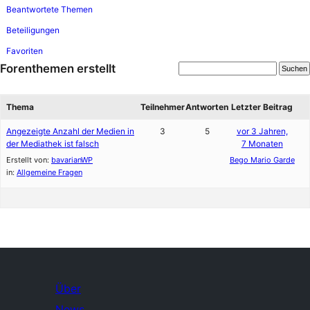
Beantwortete Themen
Beteiligungen
Favoriten
Forenthemen erstellt
Thema
Teilnehmer
Antworten
Letzter Beitrag
Angezeigte Anzahl der Medien in
3
5
vor 3 Jahren,
der Mediathek ist falsch
7 Monaten
Erstellt von:
bavarianWP
Bego Mario Garde
in:
Allgemeine Fragen
Über
News