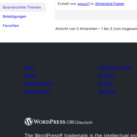
Erstellt von:
agucci1
in:
Allgemeine Fragen
Beantwortete Themen
Beteiligungen
Favoriten
Ansicht von 3 Antworten – 1 bis 3 (von insgesam
Über
Showcase (engl.)
News
Themes
Hosting (engl.)
Plugins
Datenschutz
Vorlagen
Deutsch
The WordPress® trademark is the intellectual pr