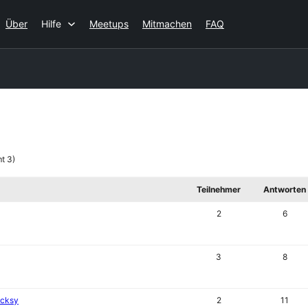
Über
Hilfe
Meetups
Mitmachen
FAQ
t 3)
Teilnehmer
Antworten
2
6
3
8
ocksy
2
11