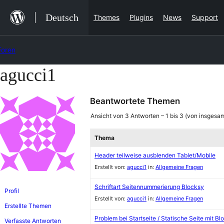
Zum
Deutsch
Themes
Plugins
News
Support
Inhalt
springen
Foren
agucci1
Zum
Inhalt
Beantwortete Themen
springen
Ansicht von 3 Antworten – 1 bis 3 (von insgesam
Thema
Header teilweise ausblenden Tablet/Mobile
Erstellt von:
agucci1
in:
Allgemeine Fragen
Schriftart Seitennummerierung Blocksy
Profil
Erstellt von:
agucci1
in:
Allgemeine Fragen
Erstellte Themen
Problem bei Startseite / Statische Seite mit Bl
Verfasste Antworten