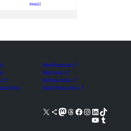
agucci1
l.)
WordPress.com
↗
en
Matt (engl.)
↗
l.)
↗
bbPress (engl.)
↗
ture (engl.)
BuddyPress (engl.)
↗
Unser X-Konto (früher Twitter) besuchen
Unser Bluesky-Konto besuchen
Unser Mastodon-Konto besuchen
Unser Threads-Konto besuchen
Unsere Facebook-Seite besuchen
Unser Instagram-Konto besuchen
Unser LinkedIn-Konto besuchen
Unser TikTok-Konto besuche
Unseren YouTube-Kanal besuchen
Unser Tumblr-Konto besuche