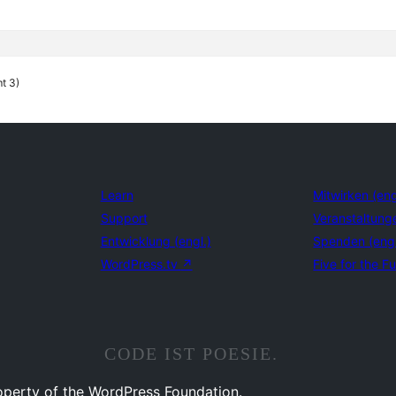
t 3)
Learn
Mitwirken (eng
Support
Veranstaltung
Entwicklung (engl.)
Spenden (eng
WordPress.tv
↗
Five for the Fu
CODE IST POESIE.
operty of the WordPress Foundation.