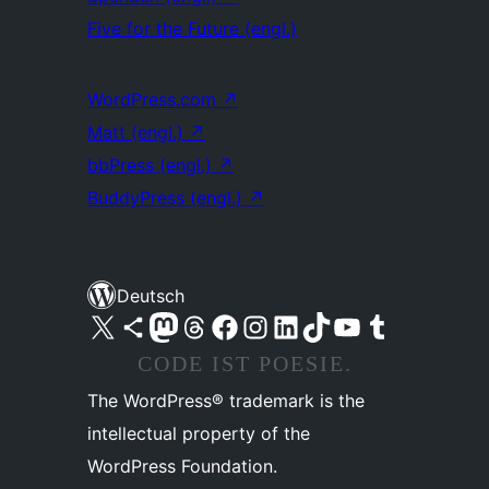
Five for the Future (engl.)
WordPress.com
↗
Matt (engl.)
↗
bbPress (engl.)
↗
BuddyPress (engl.)
↗
Deutsch
Unser X-Konto (früher Twitter) besuchen
Unser Bluesky-Konto besuchen
Unser Mastodon-Konto besuchen
Unser Threads-Konto besuchen
Unsere Facebook-Seite besuchen
Unser Instagram-Konto besuchen
Unser LinkedIn-Konto besuchen
Unser TikTok-Konto besuchen
Unseren YouTube-Kanal besuchen
Unser Tumblr-Konto besuchen
CODE IST POESIE.
The WordPress® trademark is the
intellectual property of the
WordPress Foundation.