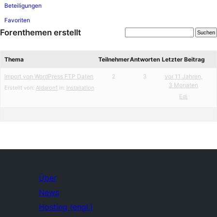
Beteiligungen
Favoriten
Forenthemen erstellt
Thema
Teilnehmer
Antworten
Letzter Beitrag
Import von WordPress FTP Daten
2
3
vor 11 Jahren,
3 Monaten
Erstellt von:
Aldaron1
in:
Installation
Edi
Über
News
Hosting (engl.)