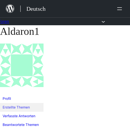
Zum
Deutsch
Inhalt
springen
Foren
Aldaron1
Zum
Inhalt
springen
Profil
Erstellte Themen
Verfasste Antworten
Beantwortete Themen