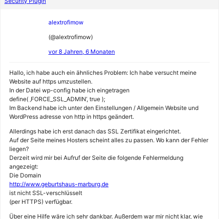
Security Plugin
alextrofimow
(@alextrofimow)
vor 8 Jahren, 6 Monaten
Hallo, ich habe auch ein ähnliches Problem: Ich habe versucht meine
Website auf https umzustellen.
In der Datei wp-config habe ich eingetragen
define( ‚FORCE_SSL_ADMIN‘, true );
Im Backend habe ich unter den Einstellungen / Allgemein Website und
WordPress adresse von http in https geändert.
Allerdings habe ich erst danach das SSL Zertifikat eingerichtet.
Auf der Seite meines Hosters scheint alles zu passen. Wo kann der Fehler
liegen?
Derzeit wird mir bei Aufruf der Seite die folgende Fehlermeldung
angezeigt:
Die Domain
http://www.geburtshaus-marburg.de
ist nicht SSL-verschlüsselt
(per HTTPS) verfügbar.
Über eine Hilfe wäre ich sehr dankbar. Außerdem war mir nicht klar, wie