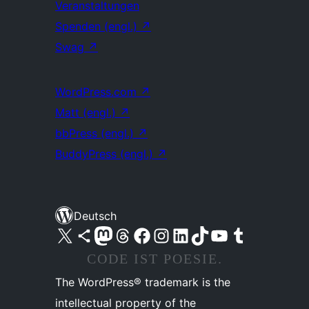
Veranstaltungen
Spenden (engl.)
↗
Swag
↗
WordPress.com
↗
Matt (engl.)
↗
bbPress (engl.)
↗
BuddyPress (engl.)
↗
Deutsch
Unser X-Konto (früher Twitter) besuchen
Unser Bluesky-Konto besuchen
Unser Mastodon-Konto besuchen
Unser Threads-Konto besuchen
Unsere Facebook-Seite besuchen
Unser Instagram-Konto besuchen
Unser LinkedIn-Konto besuchen
Unser TikTok-Konto besuchen
Unseren YouTube-Kanal besuchen
Unser Tumblr-Konto besuchen
CODE IST POESIE.
The WordPress® trademark is the
intellectual property of the