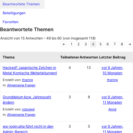
Beantwortete Themen
Beteiligungen
Favoriten
Beantwortete Themen
Ansicht von 15 Antworten – 46 bis 60 (von insgesamt 118)
←
1
2
3
4
5
6
7
8
→
Thema
Teilnehmer
Antworten
Letzter Beitrag
Hacked? Japanische Zeichen in
4
13
vor 9 Jahren,
Meta! Komische Weiterleitungen!
10 Monaten
Erstellt von:
thering
thering
in:
Allgemeine Fragen
Grunddatum bzw. Jahreszahl
3
8
vor 9 Jahren,
ändern
11 Monaten
Erstellt von:
robsiegl
Amid
in:
Allgemeine Fragen
wp-login.php führt nicht in den
3
5
vor 9 Jahren,
Admin-Bereich
11 Monaten