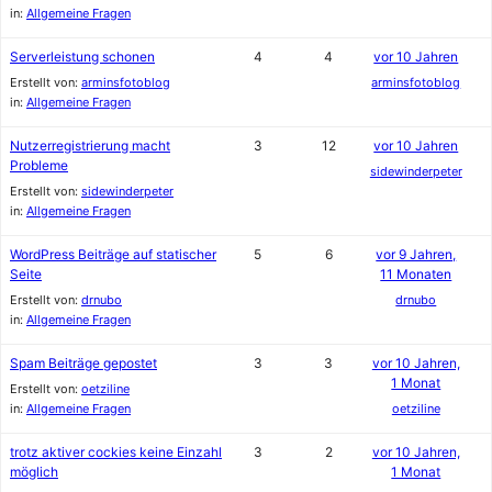
in:
Allgemeine Fragen
Serverleistung schonen
4
4
vor 10 Jahren
Erstellt von:
arminsfotoblog
arminsfotoblog
in:
Allgemeine Fragen
Nutzerregistrierung macht
3
12
vor 10 Jahren
Probleme
sidewinderpeter
Erstellt von:
sidewinderpeter
in:
Allgemeine Fragen
WordPress Beiträge auf statischer
5
6
vor 9 Jahren,
Seite
11 Monaten
Erstellt von:
drnubo
drnubo
in:
Allgemeine Fragen
Spam Beiträge gepostet
3
3
vor 10 Jahren,
1 Monat
Erstellt von:
oetziline
in:
Allgemeine Fragen
oetziline
trotz aktiver cockies keine Einzahl
3
2
vor 10 Jahren,
möglich
1 Monat