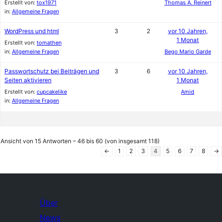
Erstellt von:
tox1971
Thomas A. Reinert
in:
Allgemeine Fragen
WordPress und html
3
2
vor 10 Jahren,
1 Monat
Erstellt von:
tomathen
in:
Allgemeine Fragen
Bego Mario Garde
Passwortschutz bei Beiträgen und
3
6
vor 10 Jahren,
Seiten aktivieren
1 Monat
Erstellt von:
cupcakelike
Amid
in:
Allgemeine Fragen
Ansicht von 15 Antworten – 46 bis 60 (von insgesamt 118)
←
1
2
3
4
5
6
7
8
→
Über
News