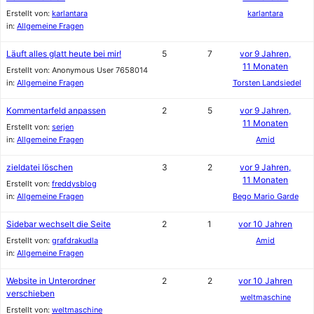
Erstellt von:
karlantara
karlantara
in:
Allgemeine Fragen
Läuft alles glatt heute bei mir!
5
7
vor 9 Jahren,
11 Monaten
Erstellt von:
Anonymous User 7658014
in:
Allgemeine Fragen
Torsten Landsiedel
Kommentarfeld anpassen
2
5
vor 9 Jahren,
11 Monaten
Erstellt von:
serjen
in:
Allgemeine Fragen
Amid
zieldatei löschen
3
2
vor 9 Jahren,
11 Monaten
Erstellt von:
freddysblog
in:
Allgemeine Fragen
Bego Mario Garde
Sidebar wechselt die Seite
2
1
vor 10 Jahren
Erstellt von:
grafdrakudla
Amid
in:
Allgemeine Fragen
Website in Unterordner
2
2
vor 10 Jahren
verschieben
weltmaschine
Erstellt von:
weltmaschine