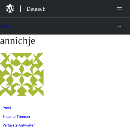
Zum
Deutsch
Inhalt
springen
Foren
annichje
Zum
Inhalt
springen
Profil
Erstellte Themen
Verfasste Antworten