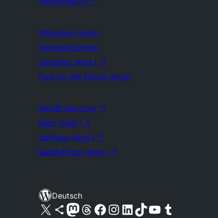
WordPress.tv
↗
Mitwirken (engl.)
Veranstaltungen
Spenden (engl.)
↗
Five for the Future (engl.)
WordPress.com
↗
Matt (engl.)
↗
bbPress (engl.)
↗
BuddyPress (engl.)
↗
Deutsch
Unser X-Konto (früher Twitter) besuchen
Unser Bluesky-Konto besuchen
Unser Mastodon-Konto besuchen
Unser Threads-Konto besuchen
Unsere Facebook-Seite besuchen
Unser Instagram-Konto besuchen
Unser LinkedIn-Konto besuchen
Unser TikTok-Konto besuchen
Unseren YouTube-Kanal besuchen
Unser Tumblr-Konto besuchen