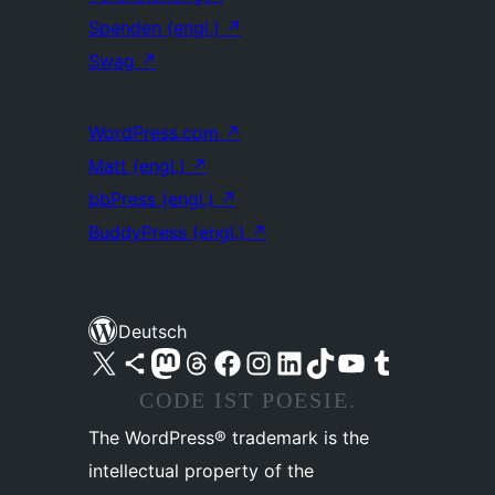
Spenden (engl.)
↗
Swag
↗
WordPress.com
↗
Matt (engl.)
↗
bbPress (engl.)
↗
BuddyPress (engl.)
↗
Deutsch
Unser X-Konto (früher Twitter) besuchen
Unser Bluesky-Konto besuchen
Unser Mastodon-Konto besuchen
Unser Threads-Konto besuchen
Unsere Facebook-Seite besuchen
Unser Instagram-Konto besuchen
Unser LinkedIn-Konto besuchen
Unser TikTok-Konto besuchen
Unseren YouTube-Kanal besuchen
Unser Tumblr-Konto besuchen
CODE IST POESIE.
The WordPress® trademark is the
intellectual property of the