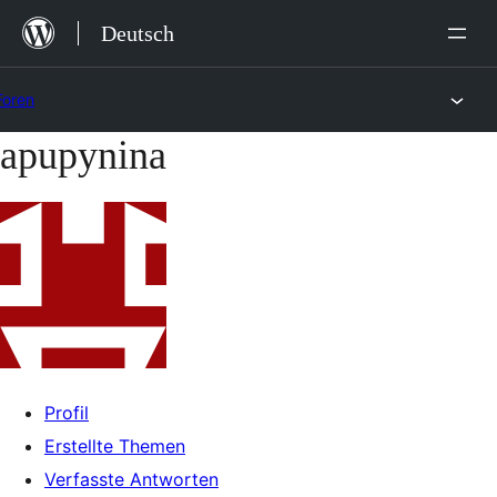
Zum
Deutsch
Inhalt
springen
Foren
apupynina
Zum
Inhalt
springen
Profil
Erstellte Themen
Verfasste Antworten