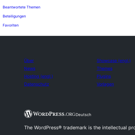
Beantwortete Themen
Beteiligungen
Favoriten
Über
Showcase (engl.)
News
Themes
Hosting (engl.)
Plugins
Datenschutz
Vorlagen
Deutsch
The WordPress® trademark is the intellectual pr