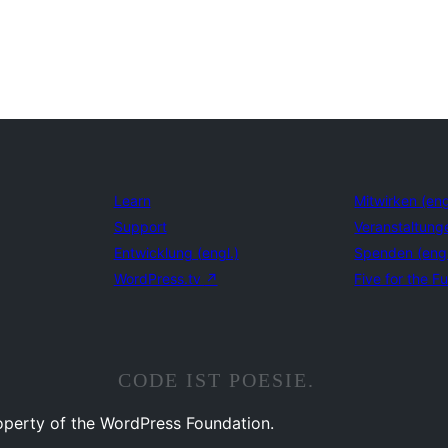
Learn
Mitwirken (eng
Support
Veranstaltung
Entwicklung (engl.)
Spenden (eng
WordPress.tv
↗
Five for the Fu
CODE IST POESIE.
operty of the WordPress Foundation.