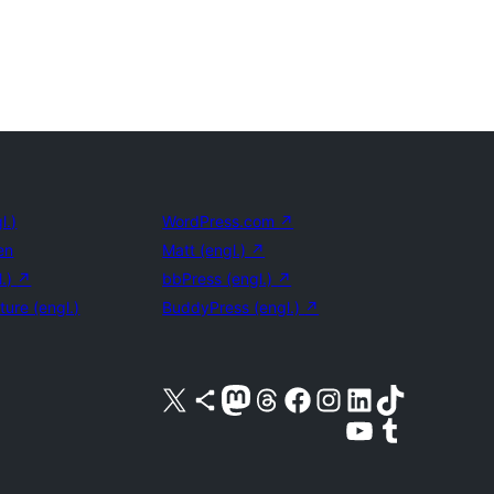
l.)
WordPress.com
↗
en
Matt (engl.)
↗
l.)
↗
bbPress (engl.)
↗
ture (engl.)
BuddyPress (engl.)
↗
Unser X-Konto (früher Twitter) besuchen
Unser Bluesky-Konto besuchen
Unser Mastodon-Konto besuchen
Unser Threads-Konto besuchen
Unsere Facebook-Seite besuchen
Unser Instagram-Konto besuchen
Unser LinkedIn-Konto besuchen
Unser TikTok-Konto besuche
Unseren YouTube-Kanal besuchen
Unser Tumblr-Konto besuche