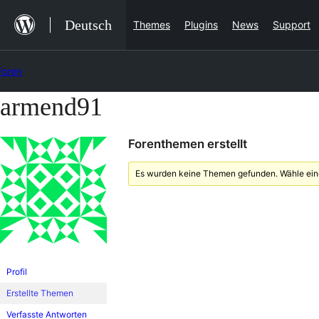
Zum
Deutsch
Themes
Plugins
News
Support
Inhalt
springen
Foren
armend91
Zum
Inhalt
Forenthemen erstellt
springen
Es wurden keine Themen gefunden. Wähle eine
Profil
Erstellte Themen
Verfasste Antworten