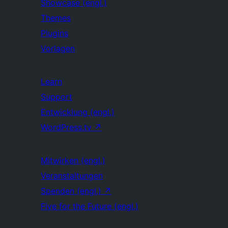
Showcase (engl.)
Themes
Plugins
Vorlagen
Learn
Support
Entwicklung (engl.)
WordPress.tv
↗
Mitwirken (engl.)
Veranstaltungen
Spenden (engl.)
↗
Five for the Future (engl.)