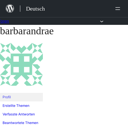
Zum
Deutsch
Inhalt
springen
Foren
barbarandrae
Zum
Inhalt
springen
Profil
Erstellte Themen
Verfasste Antworten
Beantwortete Themen