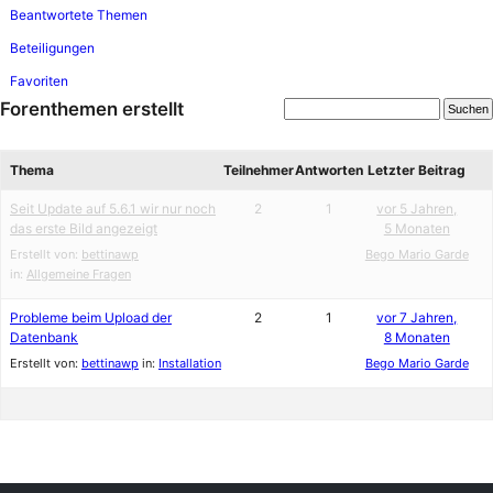
Beantwortete Themen
Beteiligungen
Favoriten
Forenthemen erstellt
Thema
Teilnehmer
Antworten
Letzter Beitrag
Seit Update auf 5.6.1 wir nur noch
2
1
vor 5 Jahren,
das erste Bild angezeigt
5 Monaten
Erstellt von:
bettinawp
Bego Mario Garde
in:
Allgemeine Fragen
Probleme beim Upload der
2
1
vor 7 Jahren,
Datenbank
8 Monaten
Erstellt von:
bettinawp
in:
Installation
Bego Mario Garde