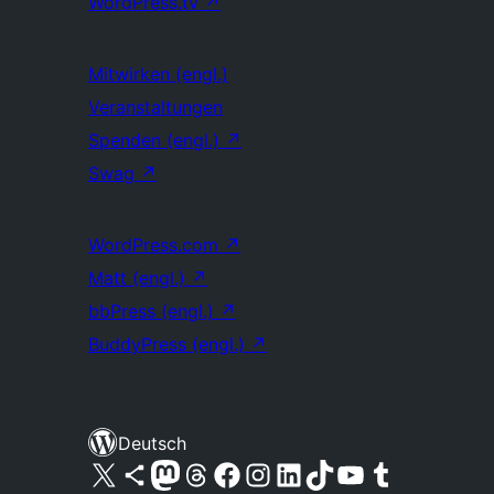
WordPress.tv
↗
Mitwirken (engl.)
Veranstaltungen
Spenden (engl.)
↗
Swag
↗
WordPress.com
↗
Matt (engl.)
↗
bbPress (engl.)
↗
BuddyPress (engl.)
↗
Deutsch
Unser X-Konto (früher Twitter) besuchen
Unser Bluesky-Konto besuchen
Unser Mastodon-Konto besuchen
Unser Threads-Konto besuchen
Unsere Facebook-Seite besuchen
Unser Instagram-Konto besuchen
Unser LinkedIn-Konto besuchen
Unser TikTok-Konto besuchen
Unseren YouTube-Kanal besuchen
Unser Tumblr-Konto besuchen