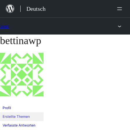
Zum
Deutsch
Inhalt
springen
Foren
bettinawp
Zum
Inhalt
springen
Profil
Erstellte Themen
Verfasste Antworten