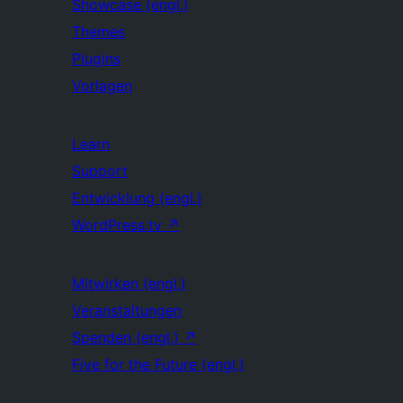
Showcase (engl.)
Themes
Plugins
Vorlagen
Learn
Support
Entwicklung (engl.)
WordPress.tv
↗
Mitwirken (engl.)
Veranstaltungen
Spenden (engl.)
↗
Five for the Future (engl.)