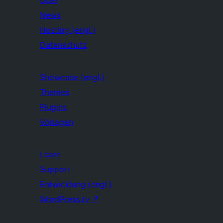
Über
News
Hosting (engl.)
Datenschutz
Showcase (engl.)
Themes
Plugins
Vorlagen
Learn
Support
Entwicklung (engl.)
WordPress.tv
↗