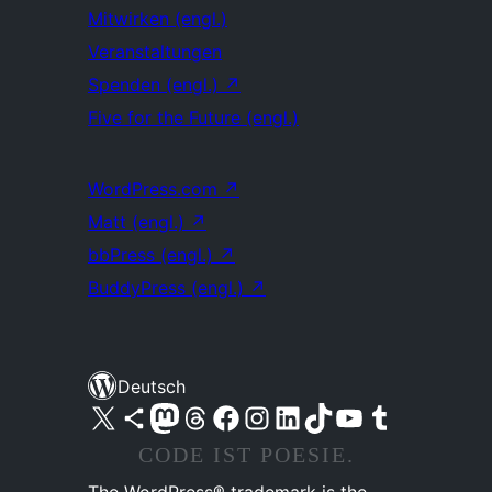
Mitwirken (engl.)
Veranstaltungen
Spenden (engl.)
↗
Five for the Future (engl.)
WordPress.com
↗
Matt (engl.)
↗
bbPress (engl.)
↗
BuddyPress (engl.)
↗
Deutsch
Unser X-Konto (früher Twitter) besuchen
Unser Bluesky-Konto besuchen
Unser Mastodon-Konto besuchen
Unser Threads-Konto besuchen
Unsere Facebook-Seite besuchen
Unser Instagram-Konto besuchen
Unser LinkedIn-Konto besuchen
Unser TikTok-Konto besuchen
Unseren YouTube-Kanal besuchen
Unser Tumblr-Konto besuchen
CODE IST POESIE.