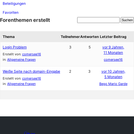
Beteiligungen
Favoriten
Forenthemen erstellt
Thema
Teilnehmer
Antworten
Letzter Beitrag
Login Problem
3
5
vor 9 Jahren,
11 Monaten
Erstellt von:
comersee16
in:
Allgemeine Fragen
comersee16
Weiße Seite nach domain-Eingabe
2
3
vor 10 Jahren,
5 Monaten
Erstellt von:
comersee16
in:
Allgemeine Fragen
Bego Mario Garde