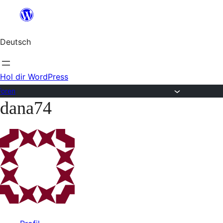
Zum
Inhalt
Deutsch
springen
Hol dir WordPress
Foren
dana74
Zum
Inhalt
springen