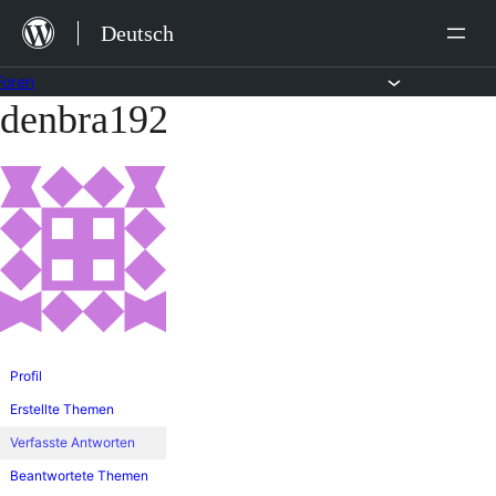
Zum
Deutsch
Inhalt
springen
Foren
denbra192
Zum
Inhalt
springen
Profil
Erstellte Themen
Verfasste Antworten
Beantwortete Themen