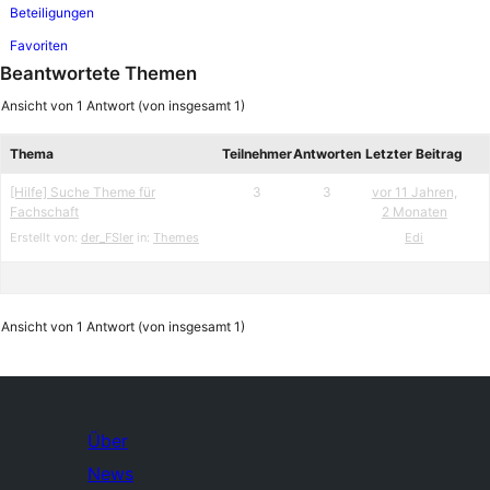
Beteiligungen
Favoriten
Beantwortete Themen
Ansicht von 1 Antwort (von insgesamt 1)
Thema
Teilnehmer
Antworten
Letzter Beitrag
[Hilfe] Suche Theme für
3
3
vor 11 Jahren,
Fachschaft
2 Monaten
Erstellt von:
der_FSler
in:
Themes
Edi
Ansicht von 1 Antwort (von insgesamt 1)
Über
News