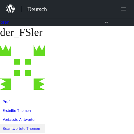
Zum
Deutsch
Inhalt
springen
Foren
der_FSler
Zum
Inhalt
springen
Profil
Erstellte Themen
Verfasste Antworten
Beantwortete Themen