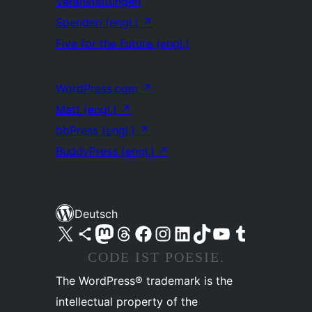
Veranstaltungen
Spenden (engl.)
↗
Five for the Future (engl.)
WordPress.com
↗
Matt (engl.)
↗
bbPress (engl.)
↗
BuddyPress (engl.)
↗
Deutsch
Unser X-Konto (früher Twitter) besuchen
Unser Bluesky-Konto besuchen
Unser Mastodon-Konto besuchen
Unser Threads-Konto besuchen
Unsere Facebook-Seite besuchen
Unser Instagram-Konto besuchen
Unser LinkedIn-Konto besuchen
Unser TikTok-Konto besuchen
Unseren YouTube-Kanal besuchen
Unser Tumblr-Konto besuchen
CODE IST POESIE.
The WordPress® trademark is the
intellectual property of the