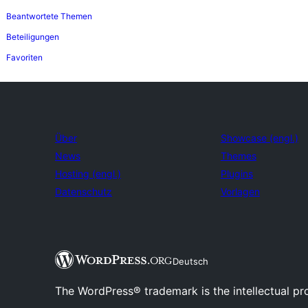
Beantwortete Themen
Beteiligungen
Favoriten
Über
Showcase (engl.)
News
Themes
Hosting (engl.)
Plugins
Datenschutz
Vorlagen
Deutsch
The WordPress® trademark is the intellectual pr