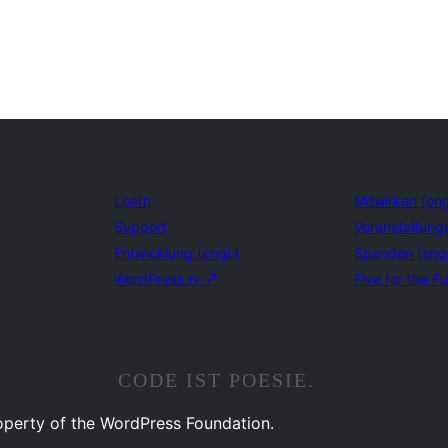
Learn
Mitwirken (eng
Support
Veranstaltung
Entwicklung (engl.)
Spenden (eng
WordPress.tv
↗
Five for the Fu
CODE IST POESIE.
operty of the WordPress Foundation.