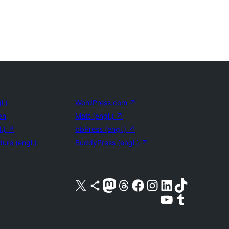
l.)
WordPress.com
↗
en
Matt (engl.)
↗
l.)
↗
bbPress (engl.)
↗
ture (engl.)
BuddyPress (engl.)
↗
Unser X-Konto (früher Twitter) besuchen
Unser Bluesky-Konto besuchen
Unser Mastodon-Konto besuchen
Unser Threads-Konto besuchen
Unsere Facebook-Seite besuchen
Unser Instagram-Konto besuchen
Unser LinkedIn-Konto besuchen
Unser TikTok-Konto besuche
Unseren YouTube-Kanal besuchen
Unser Tumblr-Konto besuche