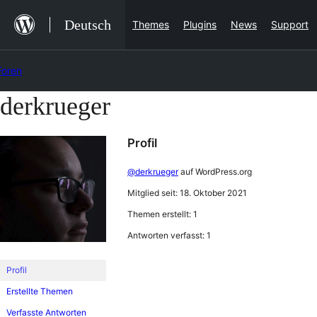
Zum
Deutsch
Themes
Plugins
News
Support
Inhalt
springen
Foren
derkrueger
Zum
Inhalt
Profil
springen
@derkrueger
auf WordPress.org
Mitglied seit: 18. Oktober 2021
Themen erstellt: 1
Antworten verfasst: 1
Profil
Erstellte Themen
Verfasste Antworten