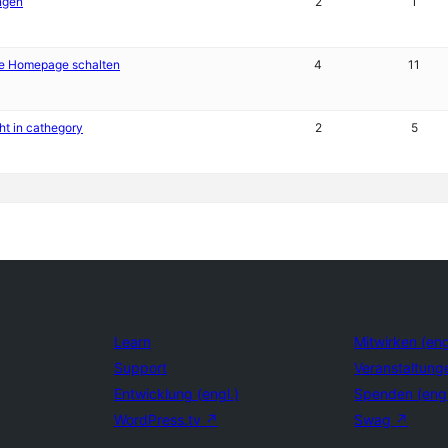
ingen
2
1
ne Homepage schalten
4
11
ht in cathegory
2
5
Learn
Mitwirken (eng
Support
Veranstaltung
Entwicklung (engl.)
Spenden (eng
WordPress.tv
↗
Swag
↗