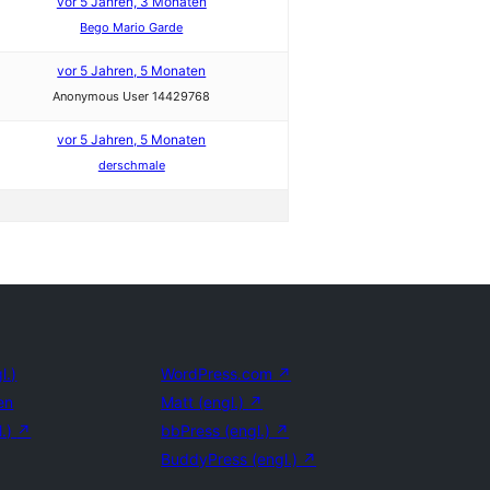
vor 5 Jahren, 3 Monaten
Bego Mario Garde
vor 5 Jahren, 5 Monaten
Anonymous User 14429768
vor 5 Jahren, 5 Monaten
derschmale
l.)
WordPress.com
↗
en
Matt (engl.)
↗
l.)
↗
bbPress (engl.)
↗
BuddyPress (engl.)
↗