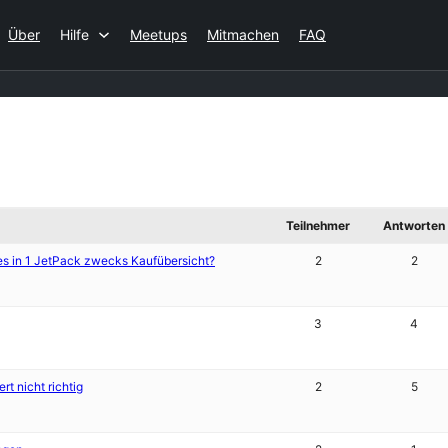
Über
Hilfe
Meetups
Mitmachen
FAQ
Teilnehmer
Antworten
 in 1 JetPack zwecks Kaufübersicht?
2
2
3
4
t nicht richtig
2
5