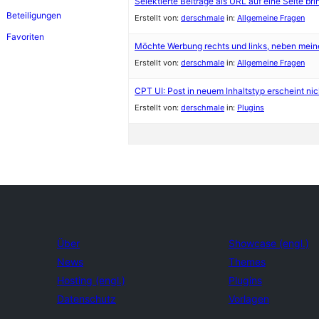
Selektierte Beiträge als URL auf eine Seite br
Beteiligungen
Erstellt von:
derschmale
in:
Allgemeine Fragen
Favoriten
Möchte Werbung rechts und links, neben mei
Erstellt von:
derschmale
in:
Allgemeine Fragen
CPT UI: Post in neuem Inhaltstyp erscheint nic
Erstellt von:
derschmale
in:
Plugins
Über
Showcase (engl.)
News
Themes
Hosting (engl.)
Plugins
Datenschutz
Vorlagen