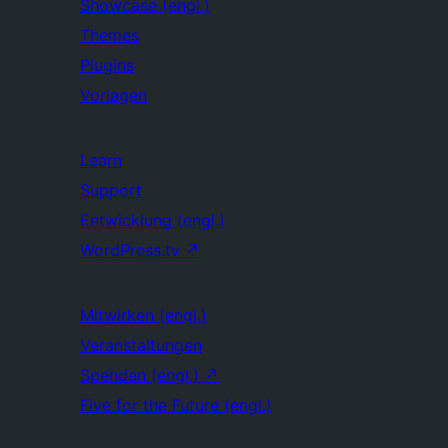
Showcase (engl.)
Themes
Plugins
Vorlagen
Learn
Support
Entwicklung (engl.)
WordPress.tv
↗
Mitwirken (engl.)
Veranstaltungen
Spenden (engl.)
↗
Five for the Future (engl.)