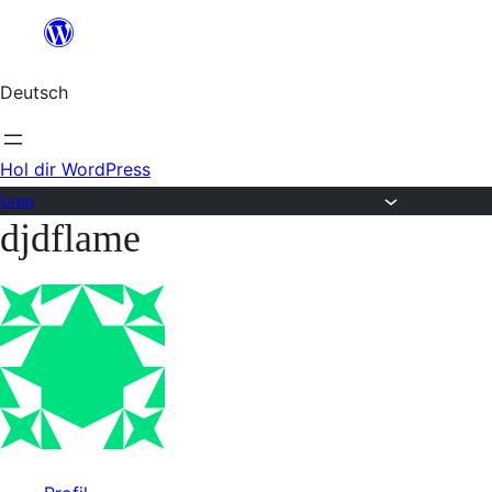
Zum
Inhalt
Deutsch
springen
Hol dir WordPress
Foren
djdflame
Zum
Inhalt
springen