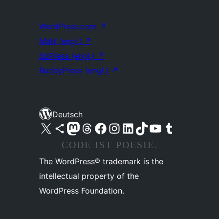
WordPress.com
↗
Matt (engl.)
↗
bbPress (engl.)
↗
BuddyPress (engl.)
↗
Deutsch
Unser X-Konto (früher Twitter) besuchen
Unser Bluesky-Konto besuchen
Unser Mastodon-Konto besuchen
Unser Threads-Konto besuchen
Unsere Facebook-Seite besuchen
Unser Instagram-Konto besuchen
Unser LinkedIn-Konto besuchen
Unser TikTok-Konto besuchen
Unseren YouTube-Kanal besuchen
Unser Tumblr-Konto besuchen
CODE IST POESIE.
The WordPress® trademark is the
intellectual property of the
WordPress Foundation.