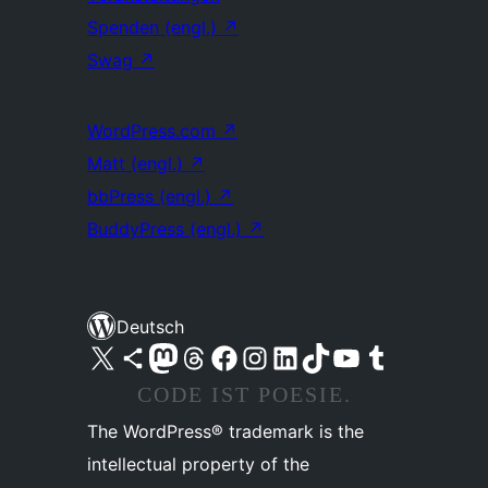
Spenden (engl.)
↗
Swag
↗
WordPress.com
↗
Matt (engl.)
↗
bbPress (engl.)
↗
BuddyPress (engl.)
↗
Deutsch
Unser X-Konto (früher Twitter) besuchen
Unser Bluesky-Konto besuchen
Unser Mastodon-Konto besuchen
Unser Threads-Konto besuchen
Unsere Facebook-Seite besuchen
Unser Instagram-Konto besuchen
Unser LinkedIn-Konto besuchen
Unser TikTok-Konto besuchen
Unseren YouTube-Kanal besuchen
Unser Tumblr-Konto besuchen
CODE IST POESIE.
The WordPress® trademark is the
intellectual property of the