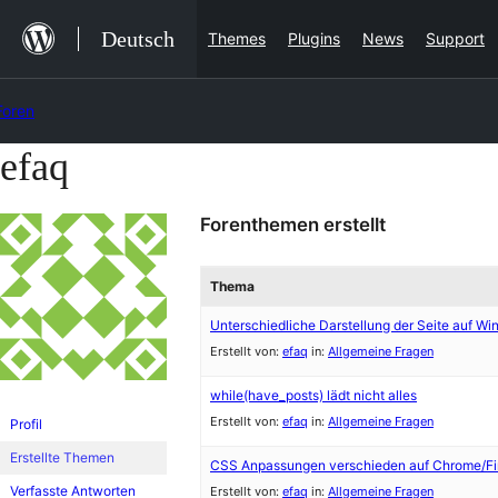
Zum
Deutsch
Themes
Plugins
News
Support
Inhalt
springen
Foren
efaq
Zum
Inhalt
Forenthemen erstellt
springen
Thema
Unterschiedliche Darstellung der Seite auf 
Erstellt von:
efaq
in:
Allgemeine Fragen
while(have_posts) lädt nicht alles
Erstellt von:
efaq
in:
Allgemeine Fragen
Profil
Erstellte Themen
CSS Anpassungen verschieden auf Chrome/Fire
Verfasste Antworten
Erstellt von:
efaq
in:
Allgemeine Fragen