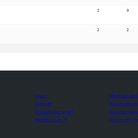
2
9
2
2
Learn
Mitwirken (eng
Support
Veranstaltung
Entwicklung (engl.)
Spenden (eng
WordPress.tv
↗
Five for the Fu