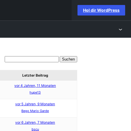
Hol dir WordPress
Letzter Beitrag
vor 4 Jahren, 11 Monaten
hupe13
vor 5 Jahren, 9 Monaten
Bego Mario Garde
vor 6 Jahren, 7 Monaten
bscu