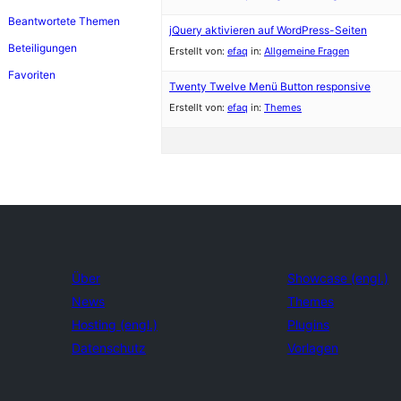
Beantwortete Themen
jQuery aktivieren auf WordPress-Seiten
Beteiligungen
Erstellt von:
efaq
in:
Allgemeine Fragen
Favoriten
Twenty Twelve Menü Button responsive
Erstellt von:
efaq
in:
Themes
Über
Showcase (engl.)
News
Themes
Hosting (engl.)
Plugins
Datenschutz
Vorlagen