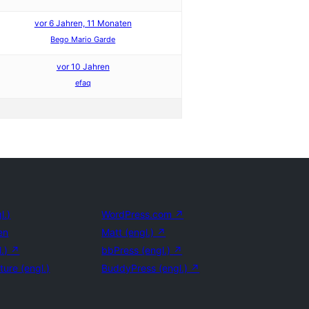
vor 6 Jahren, 11 Monaten
Bego Mario Garde
vor 10 Jahren
efaq
l.)
WordPress.com
↗
en
Matt (engl.)
↗
l.)
↗
bbPress (engl.)
↗
ture (engl.)
BuddyPress (engl.)
↗