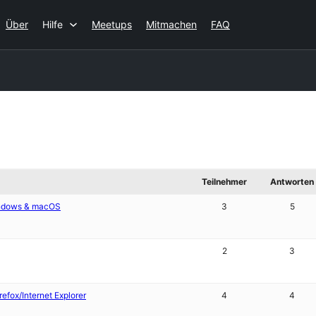
Über
Hilfe
Meetups
Mitmachen
FAQ
Teilnehmer
Antworten
Windows & macOS
3
5
2
3
fox/Internet Explorer
4
4