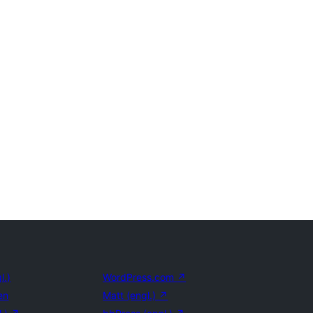
l.)
WordPress.com
↗
en
Matt (engl.)
↗