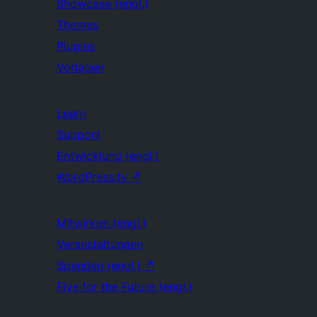
Showcase (engl.)
Themes
Plugins
Vorlagen
Learn
Support
Entwicklung (engl.)
WordPress.tv
↗
Mitwirken (engl.)
Veranstaltungen
Spenden (engl.)
↗
Five for the Future (engl.)