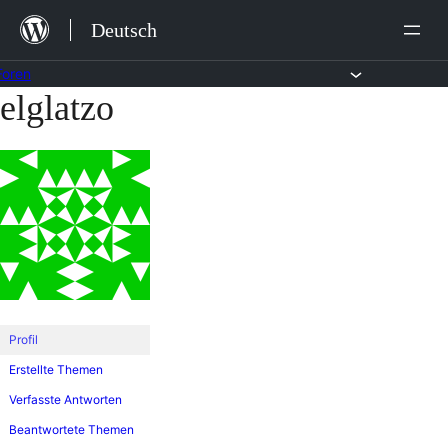
Zum
Deutsch
Inhalt
springen
Foren
elglatzo
Zum
Inhalt
springen
Profil
Erstellte Themen
Verfasste Antworten
Beantwortete Themen