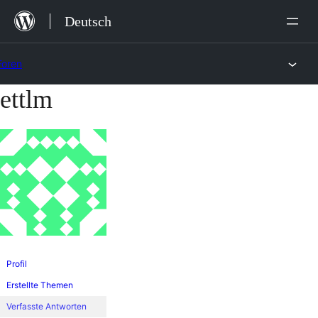
Zum
Deutsch
Inhalt
springen
Foren
ettlm
Zum
Inhalt
springen
Profil
Erstellte Themen
Verfasste Antworten