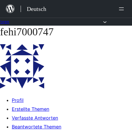
Zum
Deutsch
Inhalt
springen
Foren
fehi7000747
Zum
Inhalt
springen
Profil
Erstellte Themen
Verfasste Antworten
Beantwortete Themen