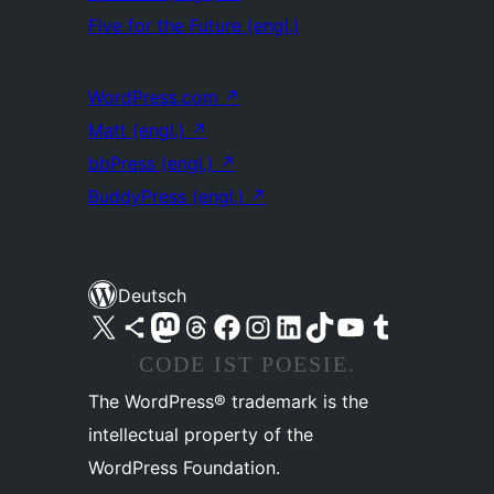
Five for the Future (engl.)
WordPress.com
↗
Matt (engl.)
↗
bbPress (engl.)
↗
BuddyPress (engl.)
↗
Deutsch
Unser X-Konto (früher Twitter) besuchen
Unser Bluesky-Konto besuchen
Unser Mastodon-Konto besuchen
Unser Threads-Konto besuchen
Unsere Facebook-Seite besuchen
Unser Instagram-Konto besuchen
Unser LinkedIn-Konto besuchen
Unser TikTok-Konto besuchen
Unseren YouTube-Kanal besuchen
Unser Tumblr-Konto besuchen
CODE IST POESIE.
The WordPress® trademark is the
intellectual property of the
WordPress Foundation.