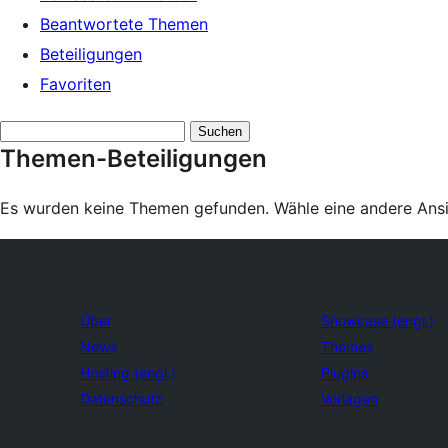
Beantwortete Themen
Beteiligungen
Favoriten
Themen
Themen-Beteiligungen
suchen:
Es wurden keine Themen gefunden. Wähle eine andere Ansic
Über
Showcase (engl.)
News
Themes
Hosting (engl.)
Plugins
Datenschutz
Vorlagen