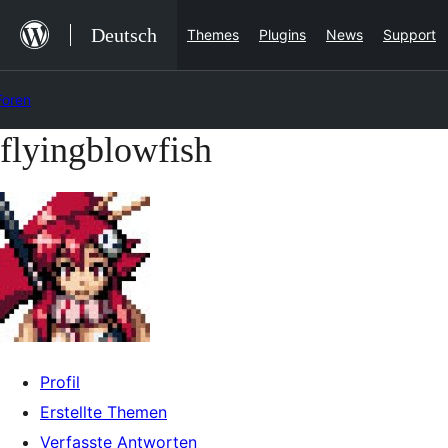
Zum
Deutsch
Themes
Plugins
News
Support
Inhalt
springen
Foren
flyingblowfish
Zum
Inhalt
springen
Profil
Erstellte Themen
Verfasste Antworten