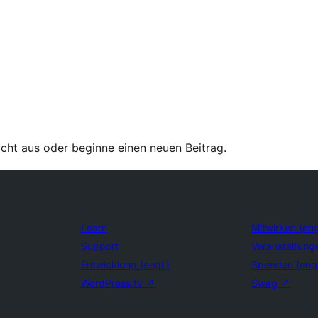
ht aus oder beginne einen neuen Beitrag.
Learn
Mitwirken (eng
Support
Veranstaltung
Entwicklung (engl.)
Spenden (eng
WordPress.tv
↗
Swag
↗