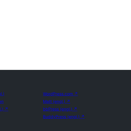
l.)
WordPress.com
↗
en
Matt (engl.)
↗
l.)
↗
bbPress (engl.)
↗
BuddyPress (engl.)
↗