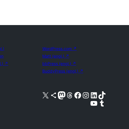
l.)
WordPress.com
↗
en
Matt (engl.)
↗
l.)
↗
bbPress (engl.)
↗
BuddyPress (engl.)
↗
Unser X-Konto (früher Twitter) besuchen
Unser Bluesky-Konto besuchen
Unser Mastodon-Konto besuchen
Unser Threads-Konto besuchen
Unsere Facebook-Seite besuchen
Unser Instagram-Konto besuchen
Unser LinkedIn-Konto besuchen
Unser TikTok-Konto besuche
Unseren YouTube-Kanal besuchen
Unser Tumblr-Konto besuche