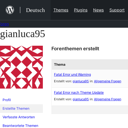
Zum
Deutsch
Themes
Plugins
News
Support
Inhalt
springen
Foren
gianluca95
Zum
Inhalt
Forenthemen erstellt
springen
Thema
Fatal Error und Warning
Erstellt von:
gianluca95
in:
Allgemeine Fragen
Fatal Error nach Theme Update
Erstellt von:
gianluca95
in:
Allgemeine Fragen
Profil
Erstellte Themen
Verfasste Antworten
Beantwortete Themen