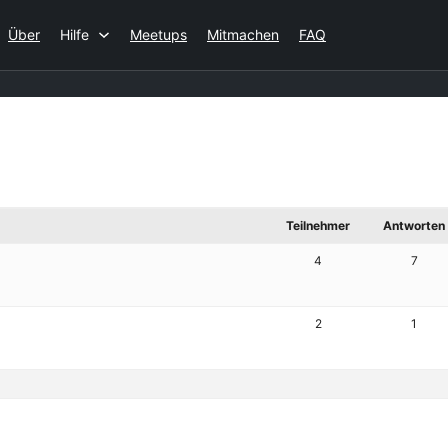
Über
Hilfe
Meetups
Mitmachen
FAQ
Teilnehmer
Antworten
4
7
2
1