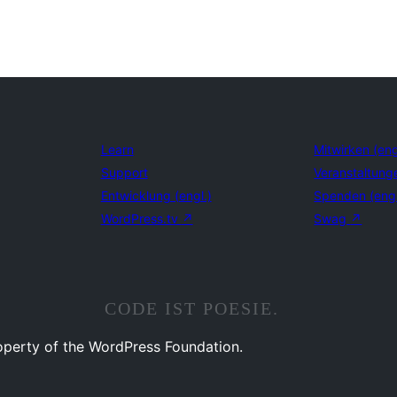
Learn
Mitwirken (eng
Support
Veranstaltung
Entwicklung (engl.)
Spenden (eng
WordPress.tv
↗
Swag
↗
CODE IST POESIE.
operty of the WordPress Foundation.