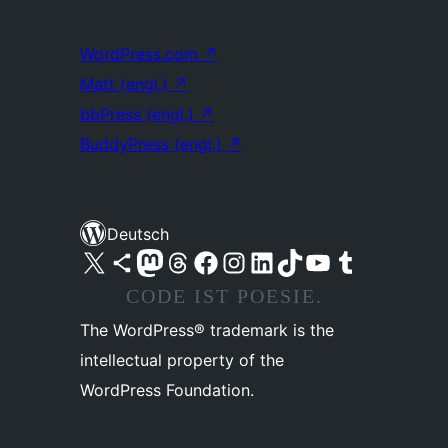
WordPress.com
↗
Matt (engl.)
↗
bbPress (engl.)
↗
BuddyPress (engl.)
↗
Deutsch
Unser X-Konto (früher Twitter) besuchen
Unser Bluesky-Konto besuchen
Unser Mastodon-Konto besuchen
Unser Threads-Konto besuchen
Unsere Facebook-Seite besuchen
Unser Instagram-Konto besuchen
Unser LinkedIn-Konto besuchen
Unser TikTok-Konto besuchen
Unseren YouTube-Kanal besuchen
Unser Tumblr-Konto besuchen
CODE IST POESIE.
The WordPress® trademark is the
intellectual property of the
WordPress Foundation.