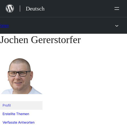
Zum
Deutsch
Inhalt
springen
Foren
Jochen Gererstorfer
Zum
Inhalt
springen
Profil
Erstellte Themen
Verfasste Antworten