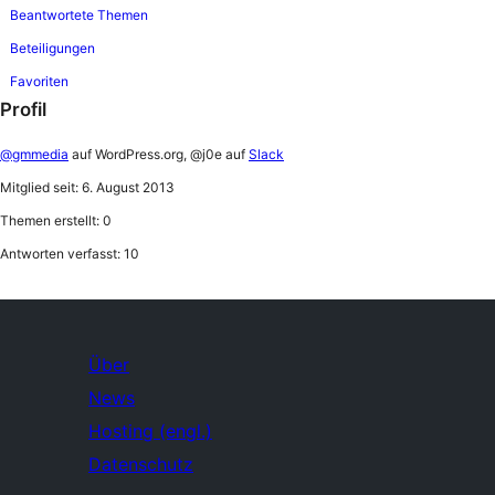
Beantwortete Themen
Beteiligungen
Favoriten
Profil
@gmmedia
auf WordPress.org, @j0e auf
Slack
Mitglied seit: 6. August 2013
Themen erstellt: 0
Antworten verfasst: 10
Über
News
Hosting (engl.)
Datenschutz